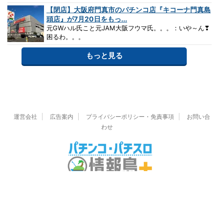
【閉店】大阪府門真市のパチンコ店『キコーナ門真島
頭店』が7月20日をもっ...
元GWハル氏こと元JAM大阪フウマ氏。。。：いや～ん❣
困るわ。。。
もっと見る
運営会社
広告案内
プライバシーポリシー・免責事項
お問い合
わせ
© 2026 パチンコ・パチスロ情報島＋