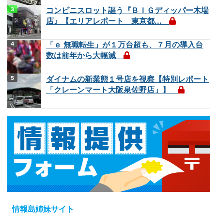
コンビニスロット謳う『ＢＩＧディッパー木場
店』【エリアレポート 東京都...
「ｅ 無職転生」が１万台超も、７月の導入台
数は前年から大幅減
ダイナムの新業態１号店を視察【特別レポート
「クレーンマート大阪泉佐野店」】
情報島姉妹サイト