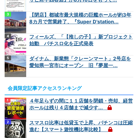
【閉店】都城市最大規模の巨艦ホールが約3年
8カ月で営業終了、『Super D'station...
フィールズ、「【推しの子】」新プロジェクト
始動 パチスロ化を正式発表
ダイナム、新業態「クレーンマート」2号店を
愛知県一宮市にオープン 旧『夢屋一...
会員限定記事アクセスランキング
４年足らずの間に１１店舗を閉鎖・売却、経営
ホールは残り４店舗まで減少す...
スマスロ比率は低貸玉で上昇、パチンコは圧縮
進む【スマート遊技機比率比較】