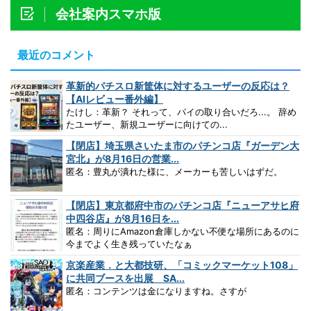
会社案内スマホ版
最近のコメント
革新的パチスロ新筐体に対するユーザーの反応は？
【AIレビュー番外編】
たけし：革新？ それって、パイの取り合いだろ...。 辞め
たユーザー、新規ユーザーに向けての...
【閉店】埼玉県さいたま市のパチンコ店『ガーデン大
宮北』が8月16日の営業...
匿名：豊丸が潰れた様に、メーカーも苦しいはずだ。
【閉店】東京都府中市のパチンコ店『ニューアサヒ府
中四谷店』が8月16日を...
匿名：周りにAmazon倉庫しかない不便な場所にあるのに
今までよく生き残っていたなぁ
京楽産業．と大都技研、「コミックマーケット108」
に共同ブースを出展 SA...
匿名：コンテンツは金になりますね。さすが