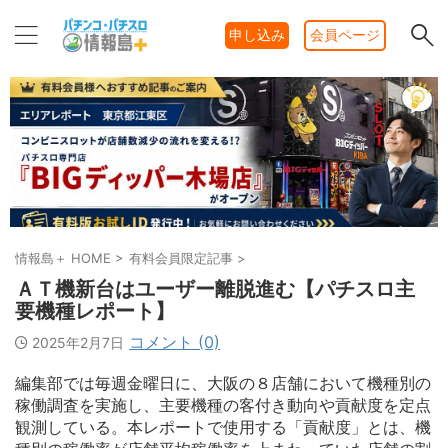
申し込み
会員ページ
情報島＋ HOME
>
有料会員限定記事
>
ＡＴ機新台はユーザー離脱進む【パチスロ主
要機種レポート】
コメント (0)
2025年2月7日
編集部では毎週金曜日に、大阪の８店舗において機種別の
稼働調査を実施し、主要機種の客付き動向や貢献度を定点
観測している。本レポートで使用する「貢献度」とは、機