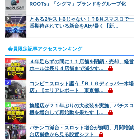
ROOTs」「シグマ」ブランドをグループ化
とある2やスト6じゃない！？8月スマスロで一
番期待されている新台をAIが暴く【新...
会員限定記事アクセスランキング
４年足らずの間に１１店舗を閉鎖・売却、経営
ホールは残り４店舗まで減少す...
コンビニスロット謳う『ＢＩＧディッパー木場
店』【エリアレポート 東京都...
旗艦店が２１年ぶりの大改装を実施、パチスロ
機を増台して再始動を果たす【...
パチンコ減台・スロット増台が鮮明、月間増減
台店舗数から見る設置シフト