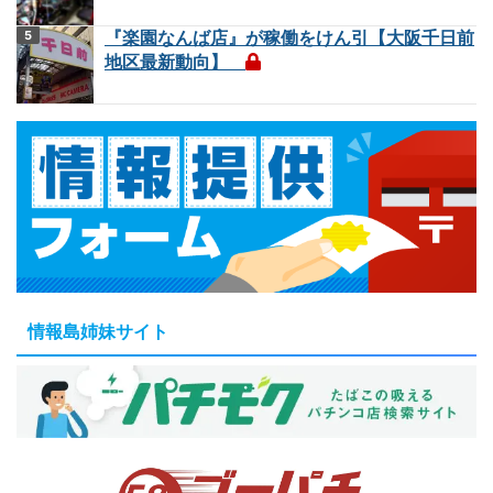
『楽園なんば店』が稼働をけん引【大阪千日前
地区最新動向】
情報島姉妹サイト