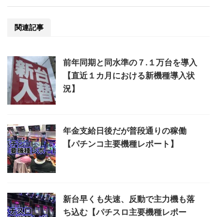
関連記事
前年同期と同水準の７.１万台を導入
【直近１カ月における新機種導入状
況】
年金支給日後だが普段通りの稼働
【パチンコ主要機種レポート】
新台早くも失速、反動で主力機も落
ち込む【パチスロ主要機種レポー