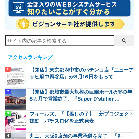
アクセスランキング
【閉店】東京都府中市のパチンコ店『ニューア
サヒ府中四谷店』が8月16日をもって...
【閉店】都城市最大規模の巨艦ホールが約3年
8カ月で営業終了、『Super D'station...
フィールズ、「【推しの子】」新プロジェクト
始動 パチスロ化を正式発表
丸三、大阪6店舗の事業承継を完了 「P-