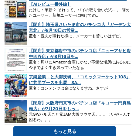
【AIレビュー番外編】
たけし：革新？ それって、パイの取り合いだろ...。 辞め
たユーザー、新規ユーザーに向けての...
【閉店】埼玉県さいたま市のパチンコ店『ガーデン大
宮北』が8月16日の営業...
匿名：豊丸が潰れた様に、メーカーも苦しいはずだ。
【閉店】東京都府中市のパチンコ店『ニューアサヒ府
中四谷店』が8月16日を...
匿名：周りにAmazon倉庫しかない不便な場所にあるのに
今までよく生き残っていたなぁ
京楽産業．と大都技研、「コミックマーケット108」
に共同ブースを出展 SA...
匿名：コンテンツは金になりますね。さすが
【閉店】大阪府門真市のパチンコ店『キコーナ門真島
頭店』が7月20日をもっ...
元GWハル氏こと元JAM大阪フウマ氏。。。：いや～ん❣
困るわ。。。
もっと見る