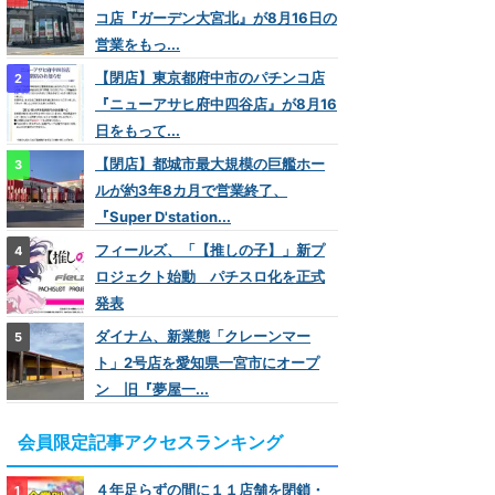
コ店『ガーデン大宮北』が8月16日の
営業をもっ...
【閉店】東京都府中市のパチンコ店
『ニューアサヒ府中四谷店』が8月16
日をもって...
【閉店】都城市最大規模の巨艦ホー
ルが約3年8カ月で営業終了、
『Super D'station...
フィールズ、「【推しの子】」新プ
ロジェクト始動 パチスロ化を正式
発表
ダイナム、新業態「クレーンマー
ト」2号店を愛知県一宮市にオープ
ン 旧『夢屋一...
会員限定記事アクセスランキング
４年足らずの間に１１店舗を閉鎖・