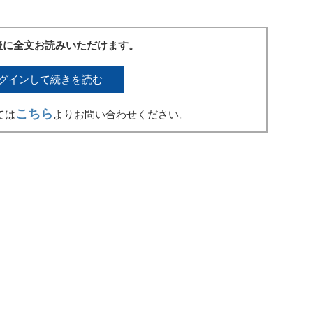
後に全文お読みいただけます。
グインして続きを読む
こちら
ては
よりお問い合わせください。