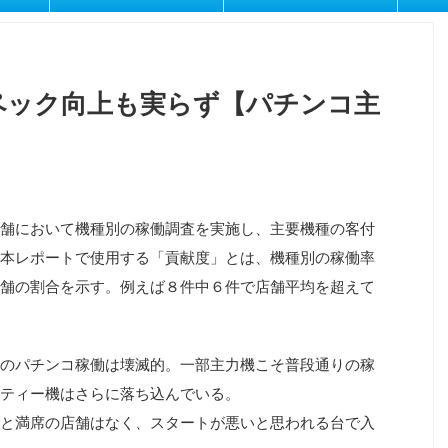
ペック向上も実らず【パチンコ主
舗において機種別の稼働調査を実施し、主要機種の客付
本レポートで使用する「貢献度」とは、機種別の稼働率
舗の割合を示す。例えば８件中６件で店舗平均を超えて
のパチンコ稼働は壊滅的。一部主力機こそ普段通りの稼
ティー機はさらに落ち込んでいる。
と満席の店舗はなく、スタートが悪いと思われる台で入