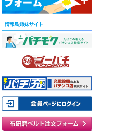
情報島姉妹サイト