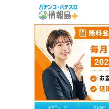
業界ニュース
新台情報