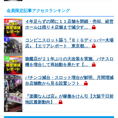
会員限定記事アクセスランキング
４年足らずの間に１１店舗を閉鎖・売却、経営
ホールは残り４店舗まで減少す...
コンビニスロット謳う『ＢＩＧディッパー木場
店』【エリアレポート 東京都...
旗艦店が２１年ぶりの大改装を実施、パチスロ
機を増台して再始動を果たす【...
パチンコ減台・スロット増台が鮮明、月間増減
台店舗数から見る設置シフト
『楽園なんば店』が稼働をけん引【大阪千日前
地区最新動向】