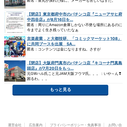
匿名：豊丸が潰れた様に、メーカーも苦しいはずだ。
【閉店】東京都府中市のパチンコ店『ニューアサヒ府
中四谷店』が8月16日を...
匿名：周りにAmazon倉庫しかない不便な場所にあるのに
今までよく生き残っていたなぁ
京楽産業．と大都技研、「コミックマーケット108」
に共同ブースを出展 SA...
匿名：コンテンツは金になりますね。さすが
【閉店】大阪府門真市のパチンコ店『キコーナ門真島
頭店』が7月20日をもっ...
元GWハル氏こと元JAM大阪フウマ氏。。。：いや～ん❣
困るわ。。。
もっと見る
運営会社
広告案内
プライバシーポリシー・免責事項
お問い合