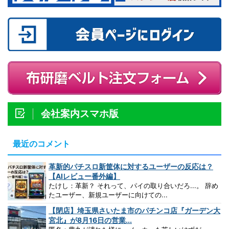
会社案内スマホ版
最近のコメント
革新的パチスロ新筐体に対するユーザーの反応は？
【AIレビュー番外編】
たけし：革新？ それって、パイの取り合いだろ...。 辞め
たユーザー、新規ユーザーに向けての...
【閉店】埼玉県さいたま市のパチンコ店『ガーデン大
宮北』が8月16日の営業...