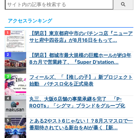
アクセスランキング
【閉店】東京都府中市のパチンコ店『ニューア
サヒ府中四谷店』が8月16日をもって...
【閉店】都城市最大規模の巨艦ホールが約3年
8カ月で営業終了、『Super D'station...
フィールズ、「【推しの子】」新プロジェクト
始動 パチスロ化を正式発表
丸三、大阪6店舗の事業承継を完了 「P-
ROOTs」「シグマ」ブランドをグループ化
とある2やスト6じゃない！？8月スマスロで一
番期待されている新台をAIが暴く【新...