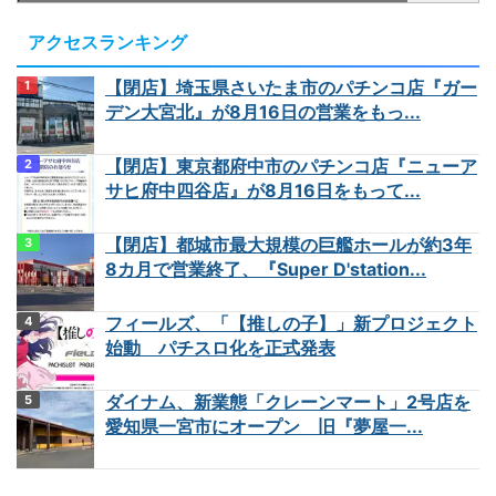
アクセスランキング
【閉店】埼玉県さいたま市のパチンコ店『ガー
デン大宮北』が8月16日の営業をもっ...
【閉店】東京都府中市のパチンコ店『ニューア
サヒ府中四谷店』が8月16日をもって...
【閉店】都城市最大規模の巨艦ホールが約3年
8カ月で営業終了、『Super D'station...
フィールズ、「【推しの子】」新プロジェクト
始動 パチスロ化を正式発表
ダイナム、新業態「クレーンマート」2号店を
愛知県一宮市にオープン 旧『夢屋一...