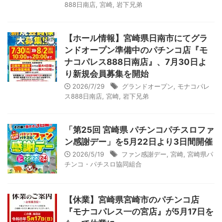
888日南店
,
宮崎
,
岩下兄弟
【ホール情報】宮崎県日南市にてグラ
ンドオープン準備中のパチンコ店『モ
ナコパレス888日南店』、7月30日よ
り新規会員募集を開始
2026/7/29
グランドオープン
,
モナコパレ
ス888日南店
,
宮崎
,
岩下兄弟
「第25回 宮崎県 パチンコパチスロファ
ン感謝デー」を5月22日より3日間開催
2026/5/19
ファン感謝デー
,
宮崎
,
宮崎県パ
チンコ・パチスロ協同組合
【休業】宮崎県宮崎市のパチンコ店
『モナコパレス一の宮店』が5月17日を