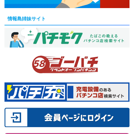
情報島姉妹サイト