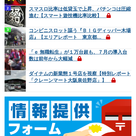
スマスロ比率は低貸玉で上昇、パチンコは圧縮
進む【スマート遊技機比率比較】
コンビニスロット謳う『ＢＩＧディッパー木場
店』【エリアレポート 東京都...
「ｅ 無職転生」が１万台超も、７月の導入台
数は前年から大幅減
ダイナムの新業態１号店を視察【特別レポート
「クレーンマート大阪泉佐野店」】