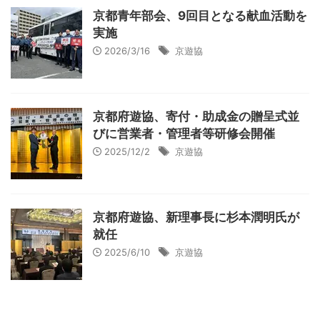
京都青年部会、9回目となる献血活動を
実施
2026/3/16
京遊協
京都府遊協、寄付・助成金の贈呈式並
びに営業者・管理者等研修会開催
2025/12/2
京遊協
京都府遊協、新理事長に杉本潤明氏が
就任
2025/6/10
京遊協