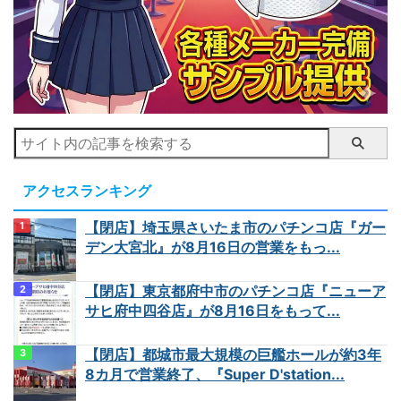
アクセスランキング
【閉店】埼玉県さいたま市のパチンコ店『ガー
デン大宮北』が8月16日の営業をもっ...
【閉店】東京都府中市のパチンコ店『ニューア
サヒ府中四谷店』が8月16日をもって...
【閉店】都城市最大規模の巨艦ホールが約3年
8カ月で営業終了、『Super D'station...