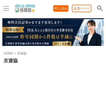
申し込み
会員ページ
HOME
>
京遊協
京遊協