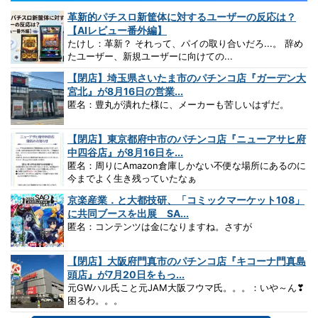
革新的パチスロ新筐体に対するユーザーの反応は？
【AIレビュー番外編】
たけし：革新？ それって、パイの取り合いだろ...。 辞め
たユーザー、新規ユーザーに向けての...
【閉店】埼玉県さいたま市のパチンコ店『ガーデン大
宮北』が8月16日の営業...
匿名：豊丸が潰れた様に、メーカーも苦しいはずだ。
【閉店】東京都府中市のパチンコ店『ニューアサヒ府
中四谷店』が8月16日を...
匿名：周りにAmazon倉庫しかない不便な場所にあるのに
今までよく生き残っていたなぁ
京楽産業．と大都技研、「コミックマーケット108」
に共同ブースを出展 SA...
匿名：コンテンツは金になりますね。さすが
【閉店】大阪府門真市のパチンコ店『キコーナ門真島
頭店』が7月20日をもっ...
元GWハル氏こと元JAM大阪フウマ氏。。。：いや～ん❣
困るわ。。。