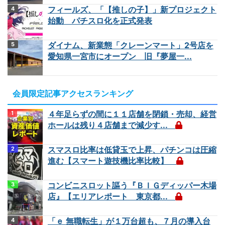
フィールズ、「【推しの子】」新プロジェクト
始動 パチスロ化を正式発表
ダイナム、新業態「クレーンマート」2号店を
愛知県一宮市にオープン 旧『夢屋一...
会員限定記事アクセスランキング
４年足らずの間に１１店舗を閉鎖・売却、経営
ホールは残り４店舗まで減少す...
スマスロ比率は低貸玉で上昇、パチンコは圧縮
進む【スマート遊技機比率比較】
コンビニスロット謳う『ＢＩＧディッパー木場
店』【エリアレポート 東京都...
「ｅ 無職転生」が１万台超も、７月の導入台