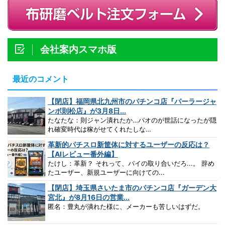
会社案内スマホ版
最近のコメント
【閉店】福岡県北九州市のパチンコ店『パーラージャ
ンボ則松店』が3月8日...
たなたな：則ジャン潰れたか…パオのが世話になったが隠
れ確変時代は稼がせてくれたしな…
革新的パチスロ新筐体に対するユーザーの反応は？
【AIレビュー番外編】
たけし：革新？ それって、パイの取り合いだろ...。 辞め
たユーザー、新規ユーザーに向けての...
【閉店】埼玉県さいたま市のパチンコ店『ガーデン大
宮北』が8月16日の営業...
匿名：豊丸が潰れた様に、メーカーも苦しいはずだ。