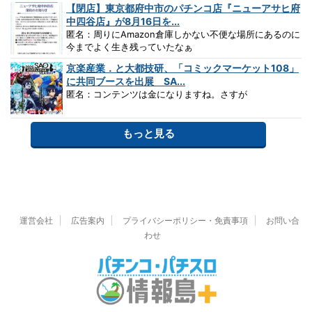
【閉店】東京都府中市のパチンコ店『ニューアサヒ府
中四谷店』が8月16日を...
匿名：周りにAmazon倉庫しかない不便な場所にあるのに
今までよく生き残っていたなぁ
京楽産業．と大都技研、「コミックマーケット108」
に共同ブースを出展 SA...
匿名：コンテンツは金になりますね。さすが
もっと見る
運営会社
広告案内
プライバシーポリシー・免責事項
お問い合
わせ