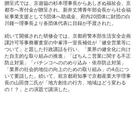
贈呈式では、京遊協の杉本理事長からあしぎぬ福祉会、京
都市へ寄付金が贈呈され、新井丈博青年部会長から社会福
祉事業支援として5団体へ助成金、府内20団体に財団の白
川鐘一理事長より各団体代表に目録が手渡された。
続いて開催された研修会では、京都府警本部生活安全企画
課許可等事務審査室の中峯淳一室長補佐が「健全営業等に
ついて」と題した行政講話を行い、「業界の健全化に向け
た自主的な取り組みの推進」「ぱちんこ営業に関する不正
防止対策」「パチンコへののめり込み・依存防止対策」
「業界の社会的地位の向上のための取り組み」の4点につ
いて要請した。続いて、前京都府知事で京都産業大学理事
長の山田啓二氏が「地方創生の行方、地域はどう変わる
の！？」との演題で講演した。