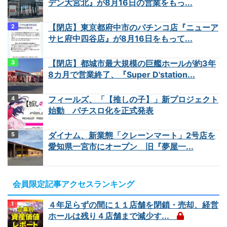
デン大宮北』が8月16日の営業をもっ...
【閉店】東京都府中市のパチンコ店『ニューア
サヒ府中四谷店』が8月16日をもって...
【閉店】都城市最大規模の巨艦ホールが約3年
8カ月で営業終了、『Super D'station...
フィールズ、「【推しの子】」新プロジェクト
始動 パチスロ化を正式発表
ダイナム、新業態「クレーンマート」2号店を
愛知県一宮市にオープン 旧『夢屋一...
会員限定記事アクセスランキング
４年足らずの間に１１店舗を閉鎖・売却、経営
ホールは残り４店舗まで減少す...