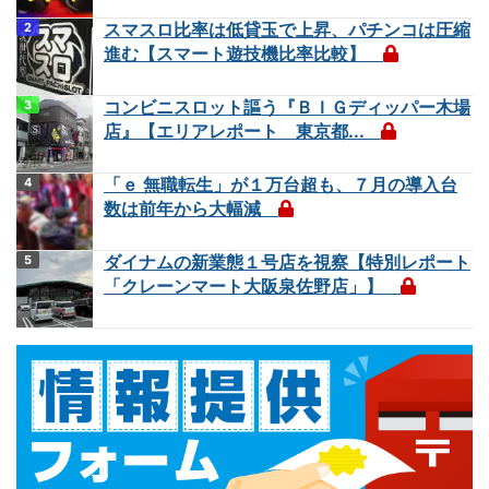
スマスロ比率は低貸玉で上昇、パチンコは圧縮
進む【スマート遊技機比率比較】
コンビニスロット謳う『ＢＩＧディッパー木場
店』【エリアレポート 東京都...
「ｅ 無職転生」が１万台超も、７月の導入台
数は前年から大幅減
ダイナムの新業態１号店を視察【特別レポート
「クレーンマート大阪泉佐野店」】