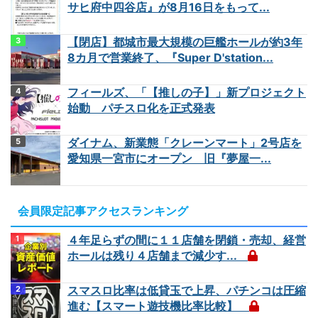
サヒ府中四谷店』が8月16日をもって...
【閉店】都城市最大規模の巨艦ホールが約3年
8カ月で営業終了、『Super D'station...
フィールズ、「【推しの子】」新プロジェクト
始動 パチスロ化を正式発表
ダイナム、新業態「クレーンマート」2号店を
愛知県一宮市にオープン 旧『夢屋一...
会員限定記事アクセスランキング
４年足らずの間に１１店舗を閉鎖・売却、経営
ホールは残り４店舗まで減少す...
スマスロ比率は低貸玉で上昇、パチンコは圧縮
進む【スマート遊技機比率比較】