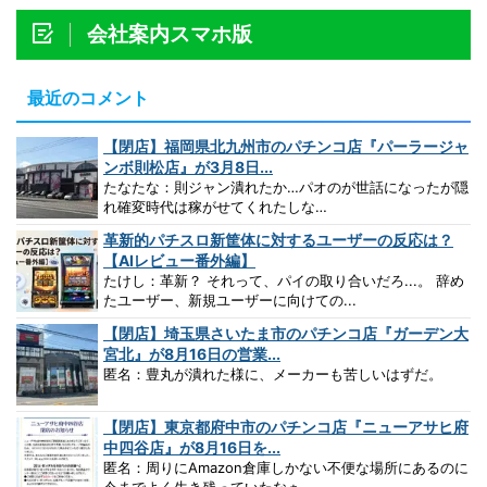
会社案内スマホ版
最近のコメント
【閉店】福岡県北九州市のパチンコ店『パーラージャ
ンボ則松店』が3月8日...
たなたな：則ジャン潰れたか…パオのが世話になったが隠
れ確変時代は稼がせてくれたしな…
革新的パチスロ新筐体に対するユーザーの反応は？
【AIレビュー番外編】
たけし：革新？ それって、パイの取り合いだろ...。 辞め
たユーザー、新規ユーザーに向けての...
【閉店】埼玉県さいたま市のパチンコ店『ガーデン大
宮北』が8月16日の営業...
匿名：豊丸が潰れた様に、メーカーも苦しいはずだ。
【閉店】東京都府中市のパチンコ店『ニューアサヒ府
中四谷店』が8月16日を...
匿名：周りにAmazon倉庫しかない不便な場所にあるのに