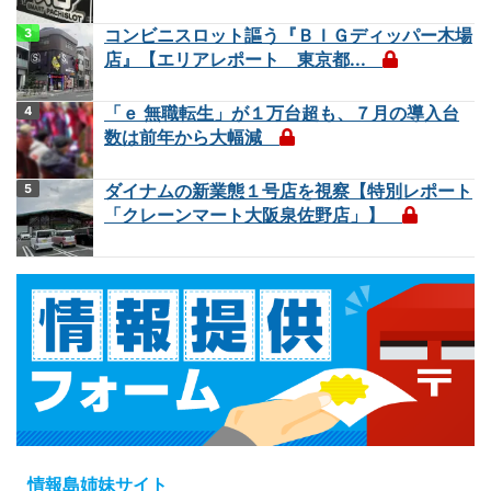
コンビニスロット謳う『ＢＩＧディッパー木場
店』【エリアレポート 東京都...
「ｅ 無職転生」が１万台超も、７月の導入台
数は前年から大幅減
ダイナムの新業態１号店を視察【特別レポート
「クレーンマート大阪泉佐野店」】
情報島姉妹サイト