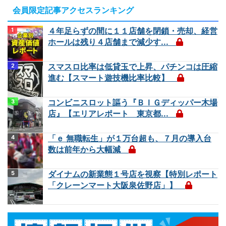
会員限定記事アクセスランキング
４年足らずの間に１１店舗を閉鎖・売却、経営
ホールは残り４店舗まで減少す...
スマスロ比率は低貸玉で上昇、パチンコは圧縮
進む【スマート遊技機比率比較】
コンビニスロット謳う『ＢＩＧディッパー木場
店』【エリアレポート 東京都...
「ｅ 無職転生」が１万台超も、７月の導入台
数は前年から大幅減
ダイナムの新業態１号店を視察【特別レポート
「クレーンマート大阪泉佐野店」】