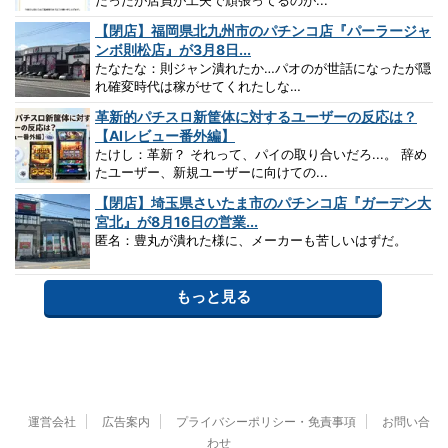
【閉店】福岡県北九州市のパチンコ店『パーラージャ
ンボ則松店』が3月8日...
たなたな：則ジャン潰れたか…パオのが世話になったが隠
れ確変時代は稼がせてくれたしな…
革新的パチスロ新筐体に対するユーザーの反応は？
【AIレビュー番外編】
たけし：革新？ それって、パイの取り合いだろ...。 辞め
たユーザー、新規ユーザーに向けての...
【閉店】埼玉県さいたま市のパチンコ店『ガーデン大
宮北』が8月16日の営業...
匿名：豊丸が潰れた様に、メーカーも苦しいはずだ。
もっと見る
運営会社
広告案内
プライバシーポリシー・免責事項
お問い合
わせ