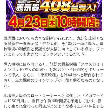
設備面においても大きな刷新が行われた。九州初上陸とな
る最新データ表示器「デジ太郎」を408台一挙に導入。遊
技環境の利便性と視認性が大幅に向上している点は、ファ
ンにとっても大きなトピックスといえるだろう。
導入機種に目を向けると、話題の最新鋭機「スマスロミリ
オンゴッド‐神々の軌跡‐」を20台という圧倒的なボリュー
ムで導入。さらに「L東京喰種」も計44台へと増台されて
おり、主力機種のラインナップが一段と盤石なものとなっ
た。
地域最大級のスロットコーナーへと進化した『メガフェイ
ス1250田川』。当日は午前10時開店を予定しており、新
しく生まれ変わった同店がどのような盛り上がりを見せる