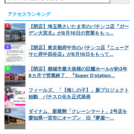
アクセスランキング
【閉店】埼玉県さいたま市のパチンコ店『ガー
デン大宮北』が8月16日の営業をもっ...
【閉店】東京都府中市のパチンコ店『ニューア
サヒ府中四谷店』が8月16日をもって...
【閉店】都城市最大規模の巨艦ホールが約3年
8カ月で営業終了、『Super D'station...
フィールズ、「【推しの子】」新プロジェクト
始動 パチスロ化を正式発表
ダイナム、新業態「クレーンマート」2号店を
愛知県一宮市にオープン 旧『夢屋一...