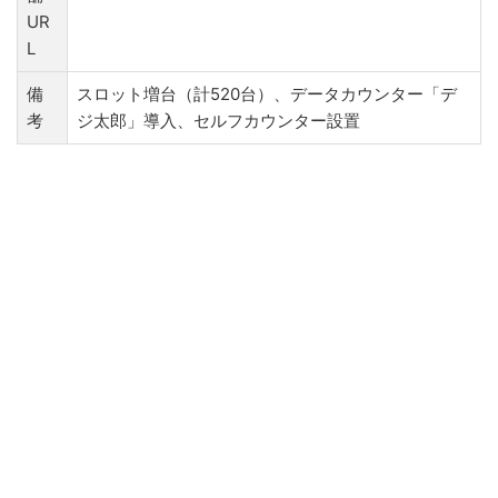
UR
L
備
スロット増台（計520台）、データカウンター「デ
考
ジ太郎」導入、セルフカウンター設置