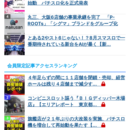
始動 パチスロ化を正式発表
丸三、大阪6店舗の事業承継を完了 「P-
ROOTs」「シグマ」ブランドをグループ化
とある2やスト6じゃない！？8月スマスロで一
番期待されている新台をAIが暴く【新...
会員限定記事アクセスランキング
４年足らずの間に１１店舗を閉鎖・売却、経営
ホールは残り４店舗まで減少す...
コンビニスロット謳う『ＢＩＧディッパー木場
店』【エリアレポート 東京都...
旗艦店が２１年ぶりの大改装を実施、パチスロ
機を増台して再始動を果たす【...