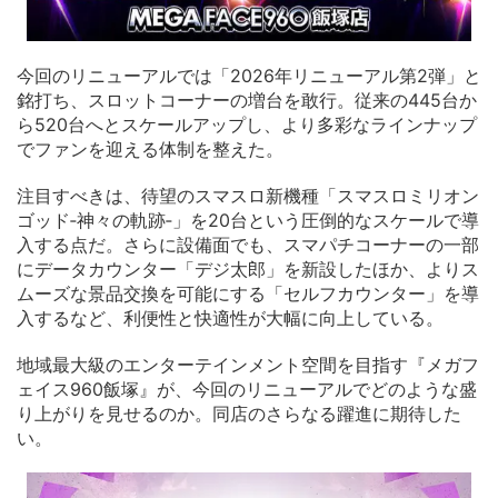
今回のリニューアルでは「2026年リニューアル第2弾」と
銘打ち、スロットコーナーの増台を敢行。従来の445台か
ら520台へとスケールアップし、より多彩なラインナップ
でファンを迎える体制を整えた。
注目すべきは、待望のスマスロ新機種「スマスロミリオン
ゴッド‐神々の軌跡‐」を20台という圧倒的なスケールで導
入する点だ。さらに設備面でも、スマパチコーナーの一部
にデータカウンター「デジ太郎」を新設したほか、よりス
ムーズな景品交換を可能にする「セルフカウンター」を導
入するなど、利便性と快適性が大幅に向上している。
地域最大級のエンターテインメント空間を目指す『メガフ
ェイス960飯塚』が、今回のリニューアルでどのような盛
り上がりを見せるのか。同店のさらなる躍進に期待した
い。