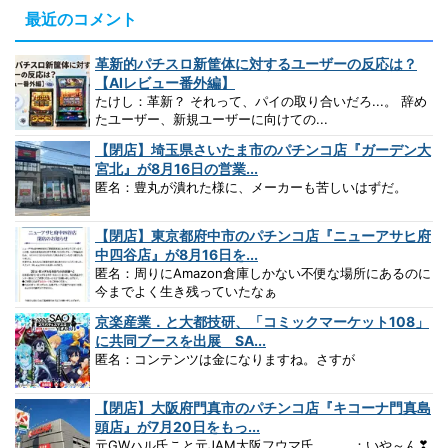
最近のコメント
革新的パチスロ新筐体に対するユーザーの反応は？
【AIレビュー番外編】
たけし：革新？ それって、パイの取り合いだろ...。 辞め
たユーザー、新規ユーザーに向けての...
【閉店】埼玉県さいたま市のパチンコ店『ガーデン大
宮北』が8月16日の営業...
匿名：豊丸が潰れた様に、メーカーも苦しいはずだ。
【閉店】東京都府中市のパチンコ店『ニューアサヒ府
中四谷店』が8月16日を...
匿名：周りにAmazon倉庫しかない不便な場所にあるのに
今までよく生き残っていたなぁ
京楽産業．と大都技研、「コミックマーケット108」
に共同ブースを出展 SA...
匿名：コンテンツは金になりますね。さすが
【閉店】大阪府門真市のパチンコ店『キコーナ門真島
頭店』が7月20日をもっ...
元GWハル氏こと元JAM大阪フウマ氏。。。：いや～ん❣