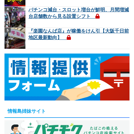
パチンコ減台・スロット増台が鮮明、月間増減
台店舗数から見る設置シフト
『楽園なんば店』が稼働をけん引【大阪千日前
地区最新動向】
情報島姉妹サイト