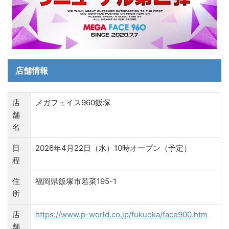
店舗情報
店
メガフェイス960飯塚
舗
名
日
2026年4月22日（水）10時オープン（予定）
程
住
福岡県飯塚市若菜195-1
所
店
https://www.p-world.co.jp/fukuoka/face900.htm
舗