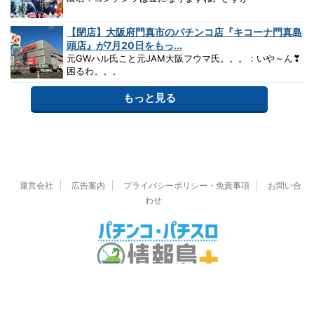
【閉店】大阪府門真市のパチンコ店『キコーナ門真島
頭店』が7月20日をもっ...
元GWハル氏こと元JAM大阪フウマ氏。。。：いや～ん❣
困るわ。。。
もっと見る
運営会社
広告案内
プライバシーポリシー・免責事項
お問い合
わせ
© 2026 パチンコ・パチスロ情報島＋