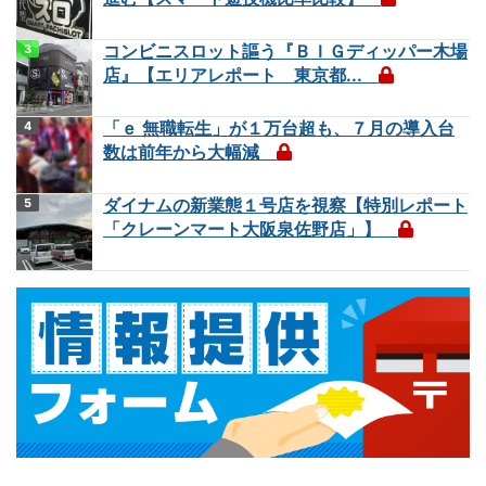
コンビニスロット謳う『ＢＩＧディッパー木場
店』【エリアレポート 東京都...
「ｅ 無職転生」が１万台超も、７月の導入台
数は前年から大幅減
ダイナムの新業態１号店を視察【特別レポート
「クレーンマート大阪泉佐野店」】