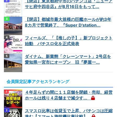
【閉店】東京都府中市のパチンコ店『ニューア
サヒ府中四谷店』が8月16日をもって...
【閉店】都城市最大規模の巨艦ホールが約3年
8カ月で営業終了、『Super D'station...
フィールズ、「【推しの子】」新プロジェクト
始動 パチスロ化を正式発表
ダイナム、新業態「クレーンマート」2号店を
愛知県一宮市にオープン 旧『夢屋一...
会員限定記事アクセスランキング
４年足らずの間に１１店舗を閉鎖・売却、経営
ホールは残り４店舗まで減少す...
スマスロ比率は低貸玉で上昇、パチンコは圧縮
進む【スマート遊技機比率比較】