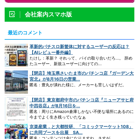
会社案内スマホ版
最近のコメント
革新的パチスロ新筐体に対するユーザーの反応は？
【AIレビュー番外編】
たけし：革新？ それって、パイの取り合いだろ...。 辞め
たユーザー、新規ユーザーに向けての...
【閉店】埼玉県さいたま市のパチンコ店『ガーデン大
宮北』が8月16日の営業...
匿名：豊丸が潰れた様に、メーカーも苦しいはずだ。
【閉店】東京都府中市のパチンコ店『ニューアサヒ府
中四谷店』が8月16日を...
匿名：周りにAmazon倉庫しかない不便な場所にあるのに
今までよく生き残っていたなぁ
京楽産業．と大都技研、「コミックマーケット108」
に共同ブースを出展 SA...
匿名：コンテンツは金になりますね。さすが