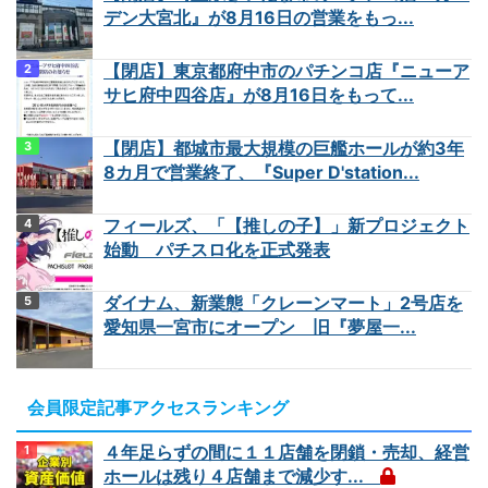
デン大宮北』が8月16日の営業をもっ...
【閉店】東京都府中市のパチンコ店『ニューア
サヒ府中四谷店』が8月16日をもって...
【閉店】都城市最大規模の巨艦ホールが約3年
8カ月で営業終了、『Super D'station...
フィールズ、「【推しの子】」新プロジェクト
始動 パチスロ化を正式発表
ダイナム、新業態「クレーンマート」2号店を
愛知県一宮市にオープン 旧『夢屋一...
会員限定記事アクセスランキング
４年足らずの間に１１店舗を閉鎖・売却、経営
ホールは残り４店舗まで減少す...