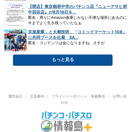
【閉店】東京都府中市のパチンコ店『ニューアサヒ府
中四谷店』が8月16日を...
匿名：周りにAmazon倉庫しかない不便な場所にあるのに
今までよく生き残っていたなぁ
京楽産業．と大都技研、「コミックマーケット108」
に共同ブースを出展 SA...
匿名：コンテンツは金になりますね。さすが
もっと見る
運営会社
広告案内
プライバシーポリシー・免責事項
お問い合
わせ