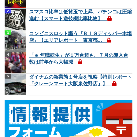
スマスロ比率は低貸玉で上昇、パチンコは圧縮
進む【スマート遊技機比率比較】
コンビニスロット謳う『ＢＩＧディッパー木場
店』【エリアレポート 東京都...
「ｅ 無職転生」が１万台超も、７月の導入台
数は前年から大幅減
ダイナムの新業態１号店を視察【特別レポート
「クレーンマート大阪泉佐野店」】