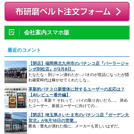
会社案内スマホ版
最近のコメント
【閉店】福岡県北九州市のパチンコ店『パーラージャ
ンボ則松店』が3月8日...
たなたな：則ジャン潰れたか…パオのが世話になったが隠
れ確変時代は稼がせてくれたしな…
革新的パチスロ新筐体に対するユーザーの反応は？
【AIレビュー番外編】
たけし：革新？ それって、パイの取り合いだろ...。 辞め
たユーザー、新規ユーザーに向けての...
【閉店】埼玉県さいたま市のパチンコ店『ガーデン大
宮北』が8月16日の営業...
匿名：豊丸が潰れた様に、メーカーも苦しいはずだ。