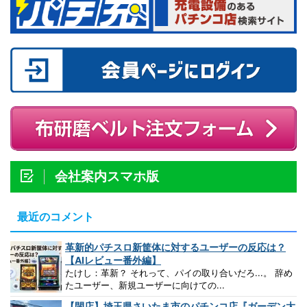
会社案内スマホ版
最近のコメント
革新的パチスロ新筐体に対するユーザーの反応は？
【AIレビュー番外編】
たけし：革新？ それって、パイの取り合いだろ...。 辞め
たユーザー、新規ユーザーに向けての...
【閉店】埼玉県さいたま市のパチンコ店『ガーデン大