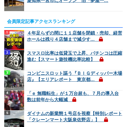
愛知県一宮市にオープン 旧『夢屋一...
会員限定記事アクセスランキング
４年足らずの間に１１店舗を閉鎖・売却、経営
ホールは残り４店舗まで減少す...
スマスロ比率は低貸玉で上昇、パチンコは圧縮
進む【スマート遊技機比率比較】
コンビニスロット謳う『ＢＩＧディッパー木場
店』【エリアレポート 東京都...
「ｅ 無職転生」が１万台超も、７月の導入台
数は前年から大幅減
ダイナムの新業態１号店を視察【特別レポート
「クレーンマート大阪泉佐野店」】