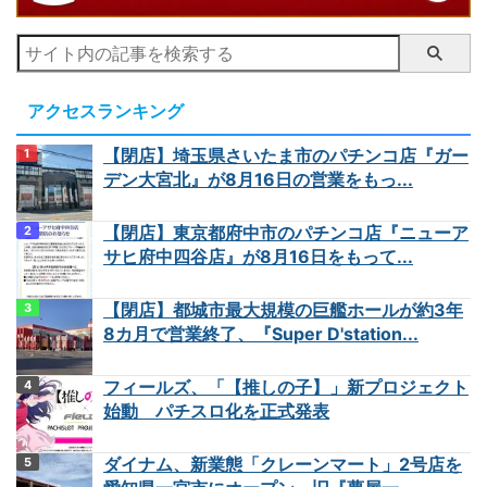
アクセスランキング
【閉店】埼玉県さいたま市のパチンコ店『ガー
デン大宮北』が8月16日の営業をもっ...
【閉店】東京都府中市のパチンコ店『ニューア
サヒ府中四谷店』が8月16日をもって...
【閉店】都城市最大規模の巨艦ホールが約3年
8カ月で営業終了、『Super D'station...
フィールズ、「【推しの子】」新プロジェクト
始動 パチスロ化を正式発表
ダイナム、新業態「クレーンマート」2号店を