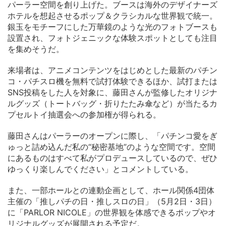
パーラー空間を創り上げた。ブースは海外のデザイナーズ
ホテルを想起させるポップ＆クラシカルな世界観で統一。
銀玉をモチーフにした万華鏡のような光のフォトブースも
設置され、フォトジェニックな体験スポットとしても注目
を集めそうだ。
来場者は、アニメコンテンツをはじめとした最新のパチン
コ・パチスロ機を無料で試打体験できるほか、試打または
SNS投稿をした人を対象に、藤田さんが監修したオリジナ
ルグッズ（トートバッグ・折りたたみ傘など）が当たるカ
プセルトイ抽選会への参加権が得られる。
藤田さんはパーラーのオープンに際し、「パチンコ愛をぎ
ゅっと詰め込んだ私の“秘密基地”のような空間です。空間
にあるものはすべて私がプロデュースしているので、ぜひ
ゆっくり楽しんでください」とコメントしている。
また、一部ホールとの連動企画として、ホール関係4団体
主催の「推しパチの日・推しスロの日」（5月2日・3日）
に「PARLOR NICOLE」の世界観を体感できるポップやオ
リジナルグッズが展開される予定だ。