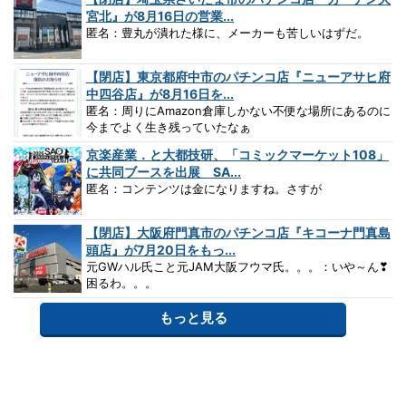
宮北』が8月16日の営業...
匿名：豊丸が潰れた様に、メーカーも苦しいはずだ。
【閉店】東京都府中市のパチンコ店『ニューアサヒ府
中四谷店』が8月16日を...
匿名：周りにAmazon倉庫しかない不便な場所にあるのに
今までよく生き残っていたなぁ
京楽産業．と大都技研、「コミックマーケット108」
に共同ブースを出展 SA...
匿名：コンテンツは金になりますね。さすが
【閉店】大阪府門真市のパチンコ店『キコーナ門真島
頭店』が7月20日をもっ...
元GWハル氏こと元JAM大阪フウマ氏。。。：いや～ん❣
困るわ。。。
もっと見る