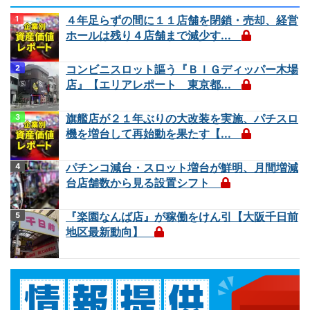
４年足らずの間に１１店舗を閉鎖・売却、経営
ホールは残り４店舗まで減少す...
コンビニスロット謳う『ＢＩＧディッパー木場
店』【エリアレポート 東京都...
旗艦店が２１年ぶりの大改装を実施、パチスロ
機を増台して再始動を果たす【...
パチンコ減台・スロット増台が鮮明、月間増減
台店舗数から見る設置シフト
『楽園なんば店』が稼働をけん引【大阪千日前
地区最新動向】