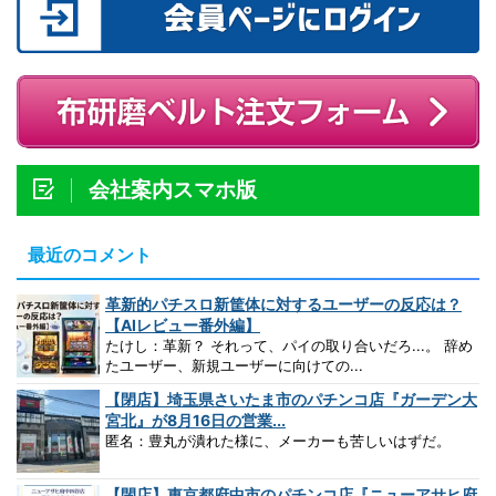
会社案内スマホ版
最近のコメント
革新的パチスロ新筐体に対するユーザーの反応は？
【AIレビュー番外編】
たけし：革新？ それって、パイの取り合いだろ...。 辞め
たユーザー、新規ユーザーに向けての...
【閉店】埼玉県さいたま市のパチンコ店『ガーデン大
宮北』が8月16日の営業...
匿名：豊丸が潰れた様に、メーカーも苦しいはずだ。
【閉店】東京都府中市のパチンコ店『ニューアサヒ府