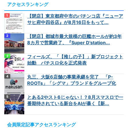
アクセスランキング
【閉店】東京都府中市のパチンコ店『ニューア
サヒ府中四谷店』が8月16日をもって...
【閉店】都城市最大規模の巨艦ホールが約3年
8カ月で営業終了、『Super D'station...
フィールズ、「【推しの子】」新プロジェクト
始動 パチスロ化を正式発表
丸三、大阪6店舗の事業承継を完了 「P-
ROOTs」「シグマ」ブランドをグループ化
とある2やスト6じゃない！？8月スマスロで一
番期待されている新台をAIが暴く【新...
会員限定記事アクセスランキング