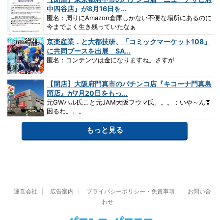
中四谷店』が8月16日を...
匿名：周りにAmazon倉庫しかない不便な場所にあるのに
今までよく生き残っていたなぁ
京楽産業．と大都技研、「コミックマーケット108」
に共同ブースを出展 SA...
匿名：コンテンツは金になりますね。さすが
【閉店】大阪府門真市のパチンコ店『キコーナ門真島
頭店』が7月20日をもっ...
元GWハル氏こと元JAM大阪フウマ氏。。。：いや～ん❣
困るわ。。。
もっと見る
運営会社
広告案内
プライバシーポリシー・免責事項
お問い合
わせ