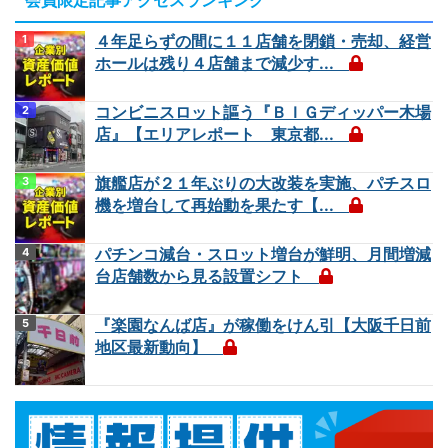
会員限定記事アクセスランキング
４年足らずの間に１１店舗を閉鎖・売却、経営
ホールは残り４店舗まで減少す...
コンビニスロット謳う『ＢＩＧディッパー木場
店』【エリアレポート 東京都...
旗艦店が２１年ぶりの大改装を実施、パチスロ
機を増台して再始動を果たす【...
パチンコ減台・スロット増台が鮮明、月間増減
台店舗数から見る設置シフト
『楽園なんば店』が稼働をけん引【大阪千日前
地区最新動向】