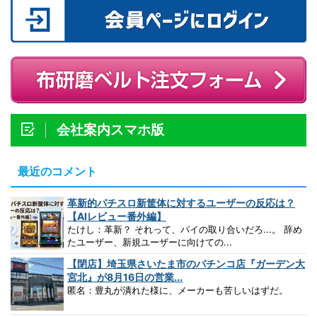
会社案内スマホ版
最近のコメント
革新的パチスロ新筐体に対するユーザーの反応は？
【AIレビュー番外編】
たけし：革新？ それって、パイの取り合いだろ...。 辞め
たユーザー、新規ユーザーに向けての...
【閉店】埼玉県さいたま市のパチンコ店『ガーデン大
宮北』が8月16日の営業...
匿名：豊丸が潰れた様に、メーカーも苦しいはずだ。