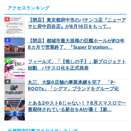
アクセスランキング
【閉店】東京都府中市のパチンコ店『ニューア
サヒ府中四谷店』が8月16日をもって...
【閉店】都城市最大規模の巨艦ホールが約3年
8カ月で営業終了、『Super D'station...
フィールズ、「【推しの子】」新プロジェクト
始動 パチスロ化を正式発表
丸三、大阪6店舗の事業承継を完了 「P-
ROOTs」「シグマ」ブランドをグループ化
とある2やスト6じゃない！？8月スマスロで一
番期待されている新台をAIが暴く【新...