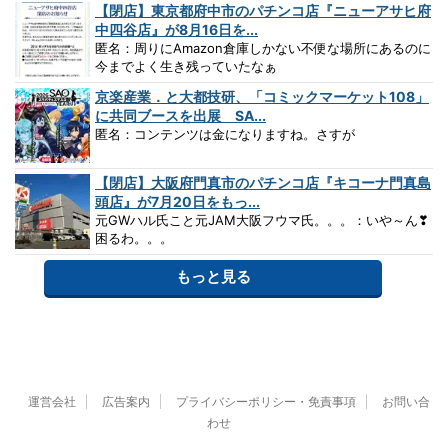
【閉店】東京都府中市のパチンコ店『ニューアサヒ府
中四谷店』が8月16日を...
匿名：周りにAmazon倉庫しかない不便な場所にあるのに
今までよく生き残っていたなぁ
京楽産業．と大都技研、「コミックマーケット108」
に共同ブースを出展 SA...
匿名：コンテンツは金になりますね。さすが
【閉店】大阪府門真市のパチンコ店『キコーナ門真島
頭店』が7月20日をもっ...
元GWハル氏こと元JAM大阪フウマ氏。。。：いや～ん❣
困るわ。。。
もっと見る
運営会社
広告案内
プライバシーポリシー・免責事項
お問い合
わせ