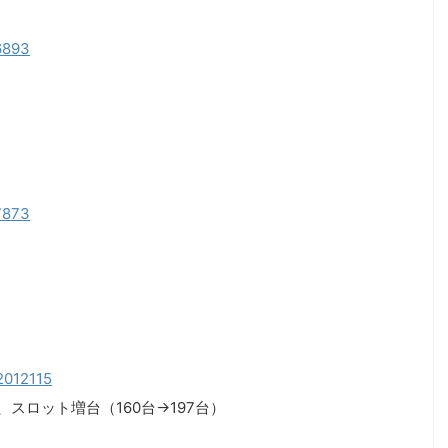
06893
27873
52012115
、スロット増台（160台→197台）