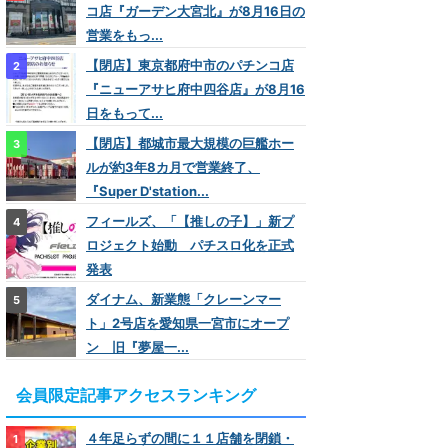
コ店『ガーデン大宮北』が8月16日の
営業をもっ...
【閉店】東京都府中市のパチンコ店
『ニューアサヒ府中四谷店』が8月16
日をもって...
【閉店】都城市最大規模の巨艦ホー
ルが約3年8カ月で営業終了、
『Super D'station...
フィールズ、「【推しの子】」新プ
ロジェクト始動 パチスロ化を正式
発表
ダイナム、新業態「クレーンマー
ト」2号店を愛知県一宮市にオープ
ン 旧『夢屋一...
会員限定記事アクセスランキング
４年足らずの間に１１店舗を閉鎖・