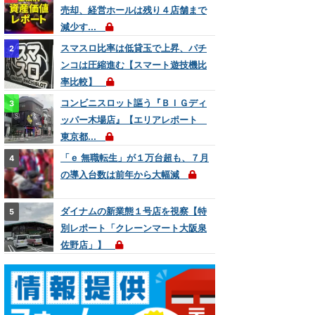
売却、経営ホールは残り４店舗まで
減少す...
スマスロ比率は低貸玉で上昇、パチ
ンコは圧縮進む【スマート遊技機比
率比較】
コンビニスロット謳う『ＢＩＧディ
ッパー木場店』【エリアレポート
東京都...
「ｅ 無職転生」が１万台超も、７月
の導入台数は前年から大幅減
ダイナムの新業態１号店を視察【特
別レポート「クレーンマート大阪泉
佐野店」】