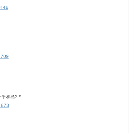
6146
05709
ン平和島2Ｆ
04873