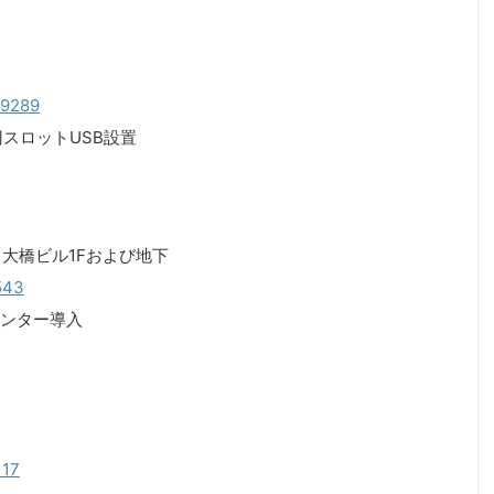
179289
スロットUSB設置
 大橋ビル1Fおよび地下
9543
ンター導入
117