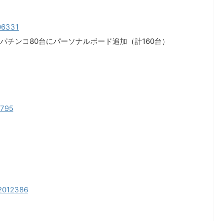
206331
パチンコ80台にパーソナルボード追加（計160台）
0795
52012386