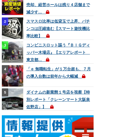
売却、経営ホールは残り４店舗まで
減少す...
スマスロ比率は低貸玉で上昇、パチ
ンコは圧縮進む【スマート遊技機比
率比較】
コンビニスロット謳う『ＢＩＧディ
ッパー木場店』【エリアレポート
東京都...
「ｅ 無職転生」が１万台超も、７月
の導入台数は前年から大幅減
ダイナムの新業態１号店を視察【特
別レポート「クレーンマート大阪泉
佐野店」】