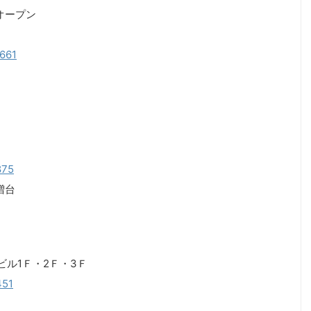
オープン
1661
875
増台
ｓビル1Ｆ・2Ｆ・3Ｆ
451