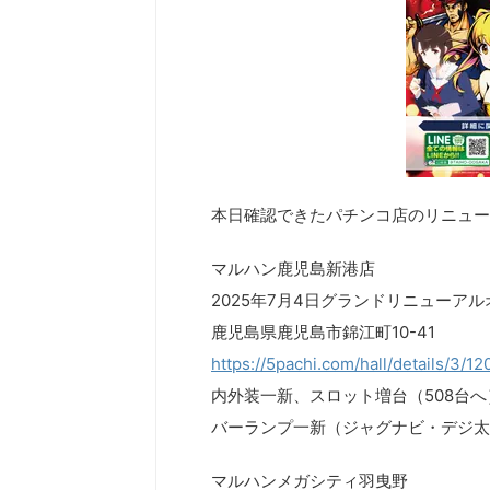
本日確認できたパチンコ店のリニュー
マルハン鹿児島新港店
2025年7月4日グランドリニューア
鹿児島県鹿児島市錦江町10-41
https://5pachi.com/hall/details/3/1
内外装一新、スロット増台（508台へ）
バーランプ一新（ジャグナビ・デジ太郎
マルハンメガシティ羽曳野