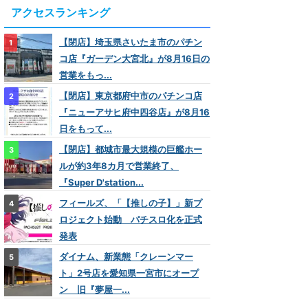
アクセスランキング
【閉店】埼玉県さいたま市のパチン
コ店『ガーデン大宮北』が8月16日の
営業をもっ...
【閉店】東京都府中市のパチンコ店
『ニューアサヒ府中四谷店』が8月16
日をもって...
【閉店】都城市最大規模の巨艦ホー
ルが約3年8カ月で営業終了、
『Super D'station...
フィールズ、「【推しの子】」新プ
ロジェクト始動 パチスロ化を正式
発表
ダイナム、新業態「クレーンマー
ト」2号店を愛知県一宮市にオープ
ン 旧『夢屋一...