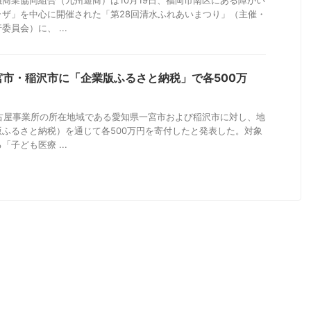
商業協同組合（九州遊商）は10月19日、福岡市南区にある障がい
ラザ」を中心に開催された「第28回清水ふれあいまつり」（主催・
員会）に、 ...
市・稲沢市に「企業版ふるさと納税」で各500万
名古屋事業所の所在地域である愛知県一宮市および稲沢市に対し、地
ふるさと納税）を通じて各500万円を寄付したと発表した。対象
子ども医療 ...