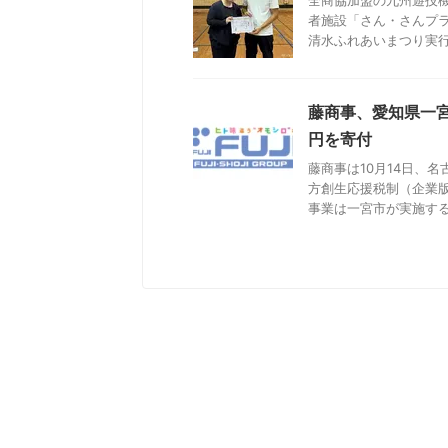
全商協加盟の九州遊技機
者施設「さん・さんプ
清水ふれあいまつり実行委
藤商事、愛知県一宮
円を寄付
藤商事は10月14日、
方創生応援税制（企業版
事業は一宮市が実施する「