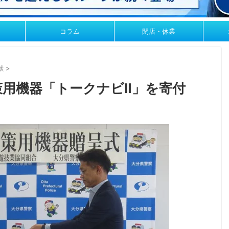
コラム
閉店・休業
献
>
策用機器「トークナビⅡ」を寄付