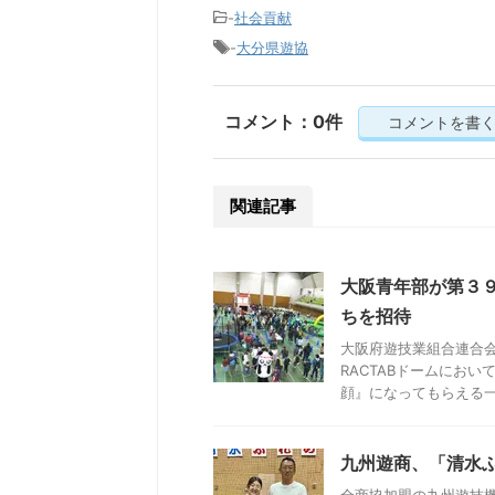
-
社会貢献
-
大分県遊協
コメント：0件
コメントを書
関連記事
大阪青年部が第３
ちを招待
大阪府遊技業組合連合会
RACTABドームにお
顔』になってもらえる一日
九州遊商、「清水