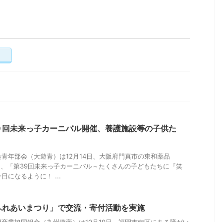
く
９回未来っ子カーニバル開催、養護施設等の子供た
青年部会（大遊青）は12月14日、大阪府門真市の東和薬品
いて、「第39回未来っ子カーニバル～たくさんの子どもたちに『笑
になるように！ ...
ふれあいまつり」で交流・寄付活動を実施