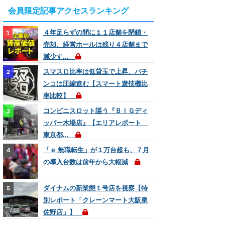
会員限定記事アクセスランキング
４年足らずの間に１１店舗を閉鎖・
売却、経営ホールは残り４店舗まで
減少す...
スマスロ比率は低貸玉で上昇、パチ
ンコは圧縮進む【スマート遊技機比
率比較】
コンビニスロット謳う『ＢＩＧディ
ッパー木場店』【エリアレポート
東京都...
「ｅ 無職転生」が１万台超も、７月
の導入台数は前年から大幅減
ダイナムの新業態１号店を視察【特
別レポート「クレーンマート大阪泉
佐野店」】