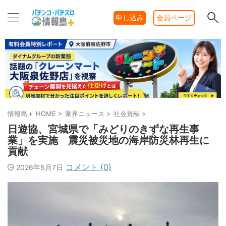
申し込み
会員ページ
情報島＋ HOME
>
業界ニュース
>
社会貢献
>
日遊協、宮城県で「みどりのきずな再生事
業」を実施 震災被災地の海岸防災林再生に
貢献
コメント (0)
2026年5月7日