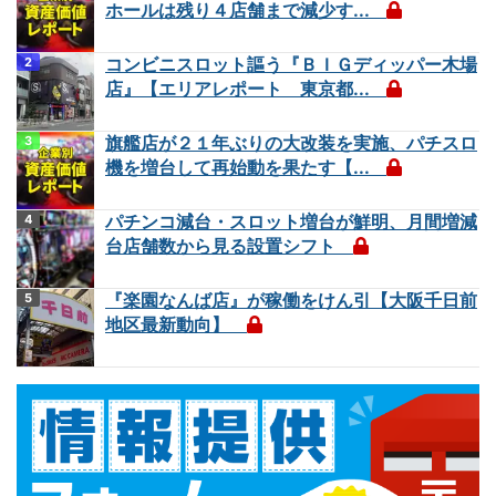
ホールは残り４店舗まで減少す...
コンビニスロット謳う『ＢＩＧディッパー木場
店』【エリアレポート 東京都...
旗艦店が２１年ぶりの大改装を実施、パチスロ
機を増台して再始動を果たす【...
パチンコ減台・スロット増台が鮮明、月間増減
台店舗数から見る設置シフト
『楽園なんば店』が稼働をけん引【大阪千日前
地区最新動向】