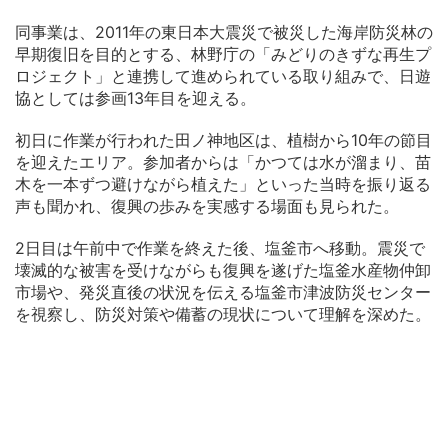
同事業は、2011年の東日本大震災で被災した海岸防災林の
早期復旧を目的とする、林野庁の「みどりのきずな再生プ
ロジェクト」と連携して進められている取り組みで、日遊
協としては参画13年目を迎える。
初日に作業が行われた田ノ神地区は、植樹から10年の節目
を迎えたエリア。参加者からは「かつては水が溜まり、苗
木を一本ずつ避けながら植えた」といった当時を振り返る
声も聞かれ、復興の歩みを実感する場面も見られた。
2日目は午前中で作業を終えた後、塩釜市へ移動。震災で
壊滅的な被害を受けながらも復興を遂げた塩釜水産物仲卸
市場や、発災直後の状況を伝える塩釜市津波防災センター
を視察し、防災対策や備蓄の現状について理解を深めた。