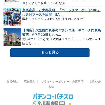
今までよく生き残っていたなぁ
京楽産業．と大都技研、「コミックマーケット108」
に共同ブースを出展 SA...
匿名：コンテンツは金になりますね。さすが
【閉店】大阪府門真市のパチンコ店『キコーナ門真島
頭店』が7月20日をもっ...
元GWハル氏こと元JAM大阪フウマ氏。。。：いや～ん❣
困るわ。。。
もっと見る
運営会社
広告案内
プライバシーポリシー・免責事項
お問い合
わせ