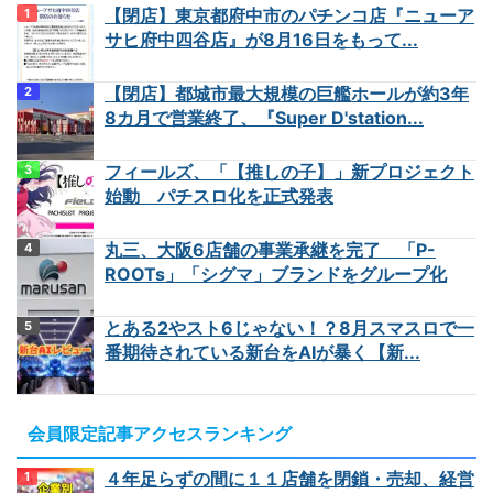
【閉店】東京都府中市のパチンコ店『ニューア
サヒ府中四谷店』が8月16日をもって...
【閉店】都城市最大規模の巨艦ホールが約3年
8カ月で営業終了、『Super D'station...
フィールズ、「【推しの子】」新プロジェクト
始動 パチスロ化を正式発表
丸三、大阪6店舗の事業承継を完了 「P-
ROOTs」「シグマ」ブランドをグループ化
とある2やスト6じゃない！？8月スマスロで一
番期待されている新台をAIが暴く【新...
会員限定記事アクセスランキング
４年足らずの間に１１店舗を閉鎖・売却、経営