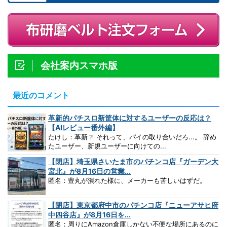
会社案内スマホ版
最近のコメント
革新的パチスロ新筐体に対するユーザーの反応は？
【AIレビュー番外編】
たけし：革新？ それって、パイの取り合いだろ...。 辞め
たユーザー、新規ユーザーに向けての...
【閉店】埼玉県さいたま市のパチンコ店『ガーデン大
宮北』が8月16日の営業...
匿名：豊丸が潰れた様に、メーカーも苦しいはずだ。
【閉店】東京都府中市のパチンコ店『ニューアサヒ府
中四谷店』が8月16日を...
匿名：周りにAmazon倉庫しかない不便な場所にあるのに