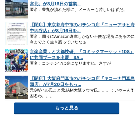
宮北』が8月16日の営業...
匿名：豊丸が潰れた様に、メーカーも苦しいはずだ。
【閉店】東京都府中市のパチンコ店『ニューアサヒ府
中四谷店』が8月16日を...
匿名：周りにAmazon倉庫しかない不便な場所にあるのに
今までよく生き残っていたなぁ
京楽産業．と大都技研、「コミックマーケット108」
に共同ブースを出展 SA...
匿名：コンテンツは金になりますね。さすが
【閉店】大阪府門真市のパチンコ店『キコーナ門真島
頭店』が7月20日をもっ...
元GWハル氏こと元JAM大阪フウマ氏。。。：いや～ん❣
困るわ。。。
もっと見る