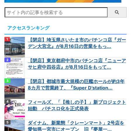
アクセスランキング
【閉店】埼玉県さいたま市のパチンコ店『ガー
デン大宮北』が8月16日の営業をもっ...
【閉店】東京都府中市のパチンコ店『ニューア
サヒ府中四谷店』が8月16日をもって...
【閉店】都城市最大規模の巨艦ホールが約3年
8カ月で営業終了、『Super D'station...
フィールズ、「【推しの子】」新プロジェクト
始動 パチスロ化を正式発表
ダイナム、新業態「クレーンマート」2号店を
愛知県一宮市にオープン 旧『夢屋一...