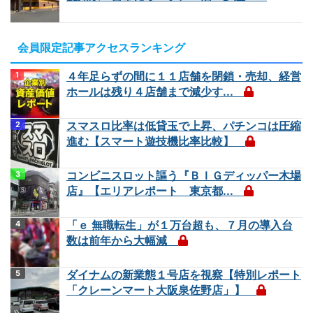
会員限定記事アクセスランキング
４年足らずの間に１１店舗を閉鎖・売却、経営
ホールは残り４店舗まで減少す...
スマスロ比率は低貸玉で上昇、パチンコは圧縮
進む【スマート遊技機比率比較】
コンビニスロット謳う『ＢＩＧディッパー木場
店』【エリアレポート 東京都...
「ｅ 無職転生」が１万台超も、７月の導入台
数は前年から大幅減
ダイナムの新業態１号店を視察【特別レポート
「クレーンマート大阪泉佐野店」】