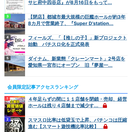
サヒ府中四谷店』が8月16日をもって...
【閉店】都城市最大規模の巨艦ホールが約3年
8カ月で営業終了、『Super D'station...
フィールズ、「【推しの子】」新プロジェクト
始動 パチスロ化を正式発表
ダイナム、新業態「クレーンマート」2号店を
愛知県一宮市にオープン 旧『夢屋一...
会員限定記事アクセスランキング
４年足らずの間に１１店舗を閉鎖・売却、経営
ホールは残り４店舗まで減少す...
スマスロ比率は低貸玉で上昇、パチンコは圧縮
進む【スマート遊技機比率比較】