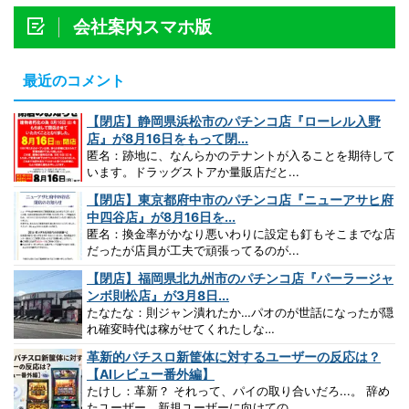
会社案内スマホ版
最近のコメント
【閉店】静岡県浜松市のパチンコ店『ローレル入野
店』が8月16日をもって閉...
匿名：跡地に、なんらかのテナントが入ることを期待して
います。ドラッグストアか量販店だと...
【閉店】東京都府中市のパチンコ店『ニューアサヒ府
中四谷店』が8月16日を...
匿名：換金率がかなり悪いわりに設定も釘もそこまでな店
だったが店員が工夫で頑張ってるのが...
【閉店】福岡県北九州市のパチンコ店『パーラージャ
ンボ則松店』が3月8日...
たなたな：則ジャン潰れたか…パオのが世話になったが隠
れ確変時代は稼がせてくれたしな…
革新的パチスロ新筐体に対するユーザーの反応は？
【AIレビュー番外編】
たけし：革新？ それって、パイの取り合いだろ...。 辞め
たユーザー、新規ユーザーに向けての...