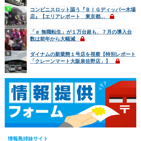
コンビニスロット謳う『ＢＩＧディッパー木場
店』【エリアレポート 東京都...
「ｅ 無職転生」が１万台超も、７月の導入台
数は前年から大幅減
ダイナムの新業態１号店を視察【特別レポート
「クレーンマート大阪泉佐野店」】
情報島姉妹サイト