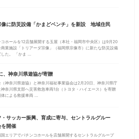
宗像に防災設備「かまどベンチ」を新設 地域住民
コホールを12店舗展開する玉屋（本社・福岡市中央区）は9月20
合商業施設「トリアーダ宗像」（福岡県宗像市）に新たな防災設備
た。 「かま ...
に、神奈川県遊協が寄贈
（神奈川県遊協）と神奈川福祉事業協会は2月20日、神奈川県庁
社神奈川県支部へ災害救急車両1台（トヨタ・ハイエース）を寄贈
による救援車両 ...
ツ・サッカー振興、育成に寄与、セントラルグルー
会を開催
四国エリアでパチンコホールを店舗展開するセントラルグループ