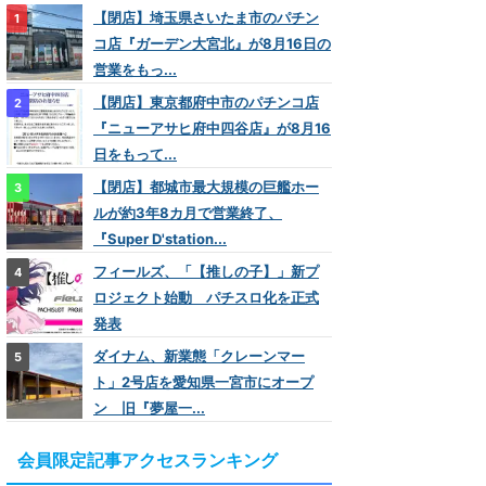
【閉店】埼玉県さいたま市のパチン
コ店『ガーデン大宮北』が8月16日の
営業をもっ...
【閉店】東京都府中市のパチンコ店
『ニューアサヒ府中四谷店』が8月16
日をもって...
【閉店】都城市最大規模の巨艦ホー
ルが約3年8カ月で営業終了、
『Super D'station...
フィールズ、「【推しの子】」新プ
ロジェクト始動 パチスロ化を正式
発表
ダイナム、新業態「クレーンマー
ト」2号店を愛知県一宮市にオープ
ン 旧『夢屋一...
会員限定記事アクセスランキング