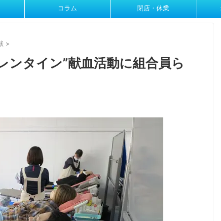
コラム
閉店・休業
献
>
レンタイン”献血活動に組合員ら