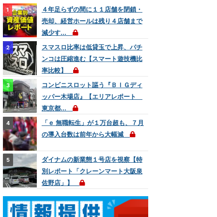
４年足らずの間に１１店舗を閉鎖・
売却、経営ホールは残り４店舗まで
減少す...
スマスロ比率は低貸玉で上昇、パチ
ンコは圧縮進む【スマート遊技機比
率比較】
コンビニスロット謳う『ＢＩＧディ
ッパー木場店』【エリアレポート
東京都...
「ｅ 無職転生」が１万台超も、７月
の導入台数は前年から大幅減
ダイナムの新業態１号店を視察【特
別レポート「クレーンマート大阪泉
佐野店」】