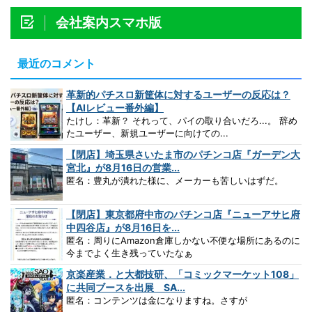
会社案内スマホ版
最近のコメント
革新的パチスロ新筐体に対するユーザーの反応は？
【AIレビュー番外編】
たけし：革新？ それって、パイの取り合いだろ...。 辞め
たユーザー、新規ユーザーに向けての...
【閉店】埼玉県さいたま市のパチンコ店『ガーデン大
宮北』が8月16日の営業...
匿名：豊丸が潰れた様に、メーカーも苦しいはずだ。
【閉店】東京都府中市のパチンコ店『ニューアサヒ府
中四谷店』が8月16日を...
匿名：周りにAmazon倉庫しかない不便な場所にあるのに
今までよく生き残っていたなぁ
京楽産業．と大都技研、「コミックマーケット108」
に共同ブースを出展 SA...
匿名：コンテンツは金になりますね。さすが