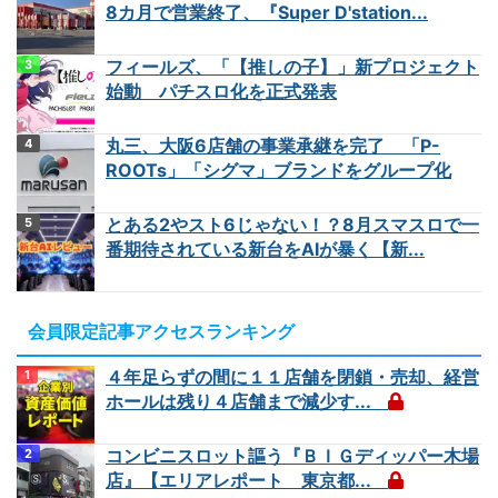
8カ月で営業終了、『Super D'station...
フィールズ、「【推しの子】」新プロジェクト
始動 パチスロ化を正式発表
丸三、大阪6店舗の事業承継を完了 「P-
ROOTs」「シグマ」ブランドをグループ化
とある2やスト6じゃない！？8月スマスロで一
番期待されている新台をAIが暴く【新...
会員限定記事アクセスランキング
４年足らずの間に１１店舗を閉鎖・売却、経営
ホールは残り４店舗まで減少す...
コンビニスロット謳う『ＢＩＧディッパー木場
店』【エリアレポート 東京都...