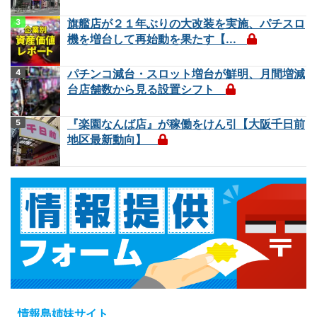
旗艦店が２１年ぶりの大改装を実施、パチスロ
機を増台して再始動を果たす【...
パチンコ減台・スロット増台が鮮明、月間増減
台店舗数から見る設置シフト
『楽園なんば店』が稼働をけん引【大阪千日前
地区最新動向】
情報島姉妹サイト