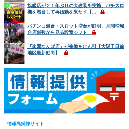
旗艦店が２１年ぶりの大改装を実施、パチスロ
機を増台して再始動を果たす【...
パチンコ減台・スロット増台が鮮明、月間増減
台店舗数から見る設置シフト
『楽園なんば店』が稼働をけん引【大阪千日前
地区最新動向】
情報島姉妹サイト