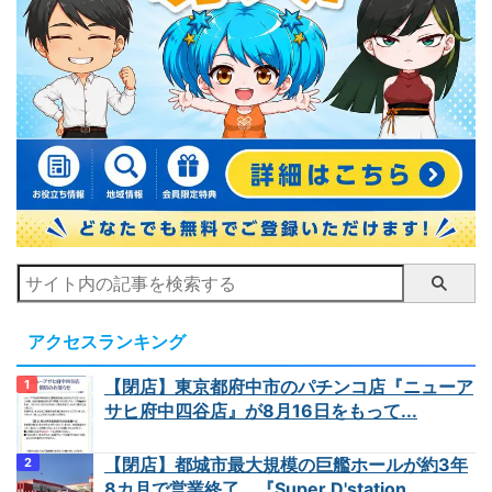
アクセスランキング
【閉店】東京都府中市のパチンコ店『ニューア
サヒ府中四谷店』が8月16日をもって...
【閉店】都城市最大規模の巨艦ホールが約3年
8カ月で営業終了、『Super D'station...