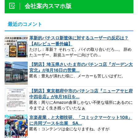
会社案内スマホ版
最近のコメント
革新的パチスロ新筐体に対するユーザーの反応は？
【AIレビュー番外編】
たけし：革新？ それって、パイの取り合いだろ...。 辞め
たユーザー、新規ユーザーに向けての...
【閉店】埼玉県さいたま市のパチンコ店『ガーデン大
宮北』が8月16日の営業...
匿名：豊丸が潰れた様に、メーカーも苦しいはずだ。
【閉店】東京都府中市のパチンコ店『ニューアサヒ府
中四谷店』が8月16日を...
匿名：周りにAmazon倉庫しかない不便な場所にあるのに
今までよく生き残っていたなぁ
京楽産業．と大都技研、「コミックマーケット108」
に共同ブースを出展 SA...
匿名：コンテンツは金になりますね。さすが