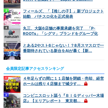
フィールズ、「【推しの子】」新プロジェクト
始動 パチスロ化を正式発表
丸三、大阪6店舗の事業承継を完了 「P-
ROOTs」「シグマ」ブランドをグループ化
とある2やスト6じゃない！？8月スマスロで一
番期待されている新台をAIが暴く【新...
会員限定記事アクセスランキング
４年足らずの間に１１店舗を閉鎖・売却、経営
ホールは残り４店舗まで減少す...
コンビニスロット謳う『ＢＩＧディッパー木場
店』【エリアレポート 東京都...