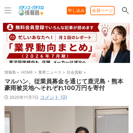
申し込み
会員ページ
情報島＋ HOME
>
業界ニュース
>
社会貢献
>
マルハン、従業員募金を通じて鹿児島・熊本
豪雨被災地へそれぞれ100万円を寄付
コメント (0)
2025年11月7日