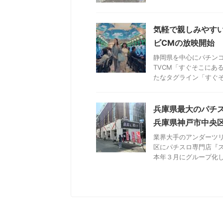
気軽で親しみやす
ビCMの放映開始
静岡県を中心にパチンコ
TVCM「すぐそこにあ
たなタグライン「すぐそこ
兵庫県最大のパチ
兵庫県神戸市中央
業界大手のアンダーツ
区にパチスロ専門店『
本年３月にグループ化した