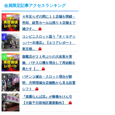
会員限定記事アクセスランキング
４年足らずの間に１１店舗を閉鎖・
売却、経営ホールは残り４店舗まで
減少す...
コンビニスロット謳う『ＢＩＧディ
ッパー木場店』【エリアレポート
東京都...
旗艦店が２１年ぶりの大改装を実
施、パチスロ機を増台して再始動を
果たす【...
パチンコ減台・スロット増台が鮮
明、月間増減台店舗数から見る設置
シフト
『楽園なんば店』が稼働をけん引
【大阪千日前地区最新動向】