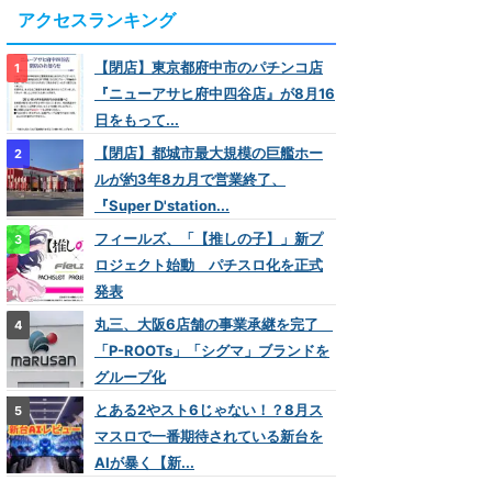
アクセスランキング
【閉店】東京都府中市のパチンコ店
『ニューアサヒ府中四谷店』が8月16
日をもって...
【閉店】都城市最大規模の巨艦ホー
ルが約3年8カ月で営業終了、
『Super D'station...
フィールズ、「【推しの子】」新プ
ロジェクト始動 パチスロ化を正式
発表
丸三、大阪6店舗の事業承継を完了
「P-ROOTs」「シグマ」ブランドを
グループ化
とある2やスト6じゃない！？8月ス
マスロで一番期待されている新台を
AIが暴く【新...