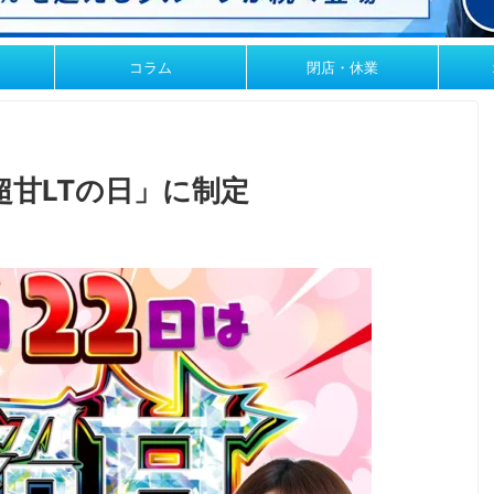
コラム
閉店・休業
超甘LTの日」に制定