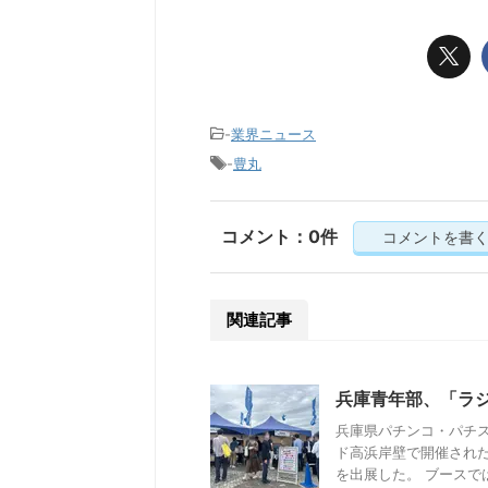
-
業界ニュース
-
豊丸
コメント：0件
コメントを書
関連記事
兵庫青年部、「ラジ
兵庫県パチンコ・パチス
ド高浜岸壁で開催された
を出展した。 ブースでは