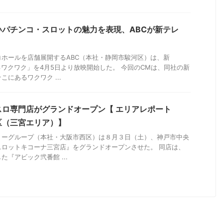
いパチンコ・スロットの魅力を表現、ABCが新テレ
ホールを店舗展開するABC（本社・静岡市駿河区）は、新
るワクワク」を4月5日より放映開始した。 今回のCMは、同社の新
にあるワクワク ...
スロ専門店がグランドオープン【 エリアレポート
区（三宮エリア）】
リーグループ（本社・大阪市西区）は８月３日（土）、神戸市中央
スロットキコーナ三宮店』をグランドオープンさせた。 同店は、
『アビック弐番館 ...