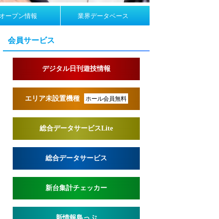
オープン情報
業界データベース
会員サービス
デジタル日刊遊技情報
エリア未設置機種
ホール会員無料
総合データサービスLite
総合データサービス
新台集計チェッカー
新情報島っぷ