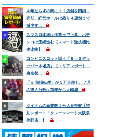
４年足らずの間に１１店舗を閉鎖・
売却、経営ホールは残り４店舗まで
減少す...
スマスロ比率は低貸玉で上昇、パチ
ンコは圧縮進む【スマート遊技機比
率比較】
コンビニスロット謳う『ＢＩＧディ
ッパー木場店』【エリアレポート
東京都...
「ｅ 無職転生」が１万台超も、７月
の導入台数は前年から大幅減
ダイナムの新業態１号店を視察【特
別レポート「クレーンマート大阪泉
佐野店」】