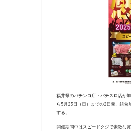
福井県のパチンコ店・パチスロ店が加盟
ら5月25日（日）までの2日間、組
する。
開催期間中はスピードクジで素敵な賞