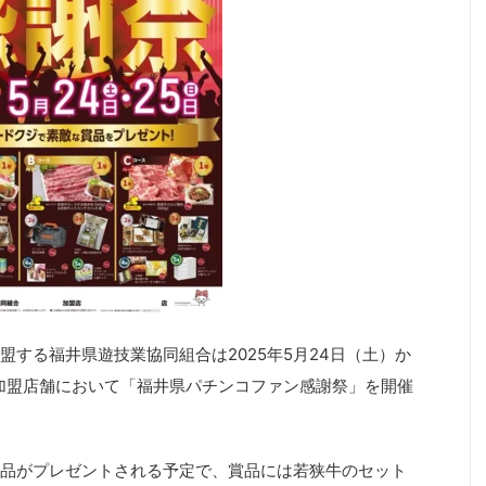
する福井県遊技業協同組合は2025年5月24日（土）か
合加盟店舗において「福井県パチンコファン感謝祭」を開催
品がプレゼントされる予定で、賞品には若狭牛のセット