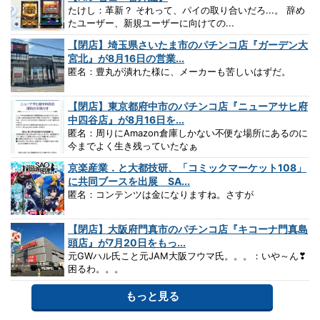
たけし：革新？ それって、パイの取り合いだろ...。 辞め
たユーザー、新規ユーザーに向けての...
【閉店】埼玉県さいたま市のパチンコ店『ガーデン大
宮北』が8月16日の営業...
匿名：豊丸が潰れた様に、メーカーも苦しいはずだ。
【閉店】東京都府中市のパチンコ店『ニューアサヒ府
中四谷店』が8月16日を...
匿名：周りにAmazon倉庫しかない不便な場所にあるのに
今までよく生き残っていたなぁ
京楽産業．と大都技研、「コミックマーケット108」
に共同ブースを出展 SA...
匿名：コンテンツは金になりますね。さすが
【閉店】大阪府門真市のパチンコ店『キコーナ門真島
頭店』が7月20日をもっ...
元GWハル氏こと元JAM大阪フウマ氏。。。：いや～ん❣
困るわ。。。
もっと見る