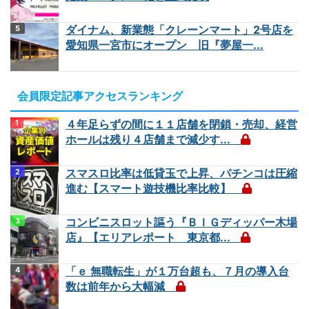
ダイナム、新業態「クレーンマート」2号店を
愛知県一宮市にオープン 旧『夢屋一...
会員限定記事アクセスランキング
４年足らずの間に１１店舗を閉鎖・売却、経営
ホールは残り４店舗まで減少す...
スマスロ比率は低貸玉で上昇、パチンコは圧縮
進む【スマート遊技機比率比較】
コンビニスロット謳う『ＢＩＧディッパー木場
店』【エリアレポート 東京都...
「ｅ 無職転生」が１万台超も、７月の導入台
数は前年から大幅減