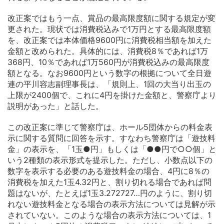
改正案ではもう一点、賞品の最高限度額に関する規定が変
更された。現状では消費税込みで1万円とする最高限度額
を、改正案では本体価格9600円に消費税相当額を加えた
金額と改められた。具体的には、消費税8％であれば1万
368円、10％であれば1万560円が消費税込みの最高限度
額となる。なお9600円という数字の根拠について全日遊
連の平川容志副理事長は、「規則上、1回の大当り出玉の
上限が2400個で、これに4円を掛けた金額と、警察庁より
説明があった」と話した。
この改正案に準じて警察庁は、ホール5団体からの料金表
示に関する質問に回答を示す。すなわち警察庁は「遊技料
金」の表示を、「1玉●円」もしくは「●●円で○○個」と
いう2種類の表示形式を提示した。ただし、小数点以下の
数字を表示する必要のある遊技料金の場合、4円に8％の
消費税を加えた1玉4.32円と、割り切れる場合であれば問
題はないが、たとえば1玉3.272727…円のように、割り切
れない遊技料金となる場合の表示方法については見解が示
されていない。このような場合の表示方法については、1