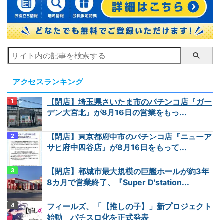
アクセスランキング
【閉店】埼玉県さいたま市のパチンコ店『ガー
デン大宮北』が8月16日の営業をもっ...
【閉店】東京都府中市のパチンコ店『ニューア
サヒ府中四谷店』が8月16日をもって...
【閉店】都城市最大規模の巨艦ホールが約3年
8カ月で営業終了、『Super D'station...
フィールズ、「【推しの子】」新プロジェクト
始動 パチスロ化を正式発表