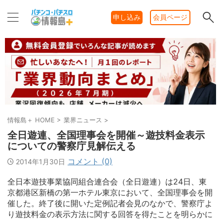
申し込み
会員ページ
情報島＋ HOME
>
業界ニュース
>
全日遊連、全国理事会を開催～遊技料金表示
についての警察庁見解伝える
コメント (0)
2014年1月30日
全日本遊技事業協同組合連合会（全日遊連）は24日、東
京都港区新橋の第一ホテル東京において、全国理事会を開
催した。終了後に開いた定例記者会見のなかで、警察庁よ
り遊技料金の表示方法に関する回答を得たことを明らかに