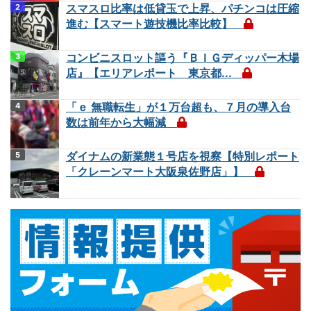
スマスロ比率は低貸玉で上昇、パチンコは圧縮
進む【スマート遊技機比率比較】
コンビニスロット謳う『ＢＩＧディッパー木場
店』【エリアレポート 東京都...
「ｅ 無職転生」が１万台超も、７月の導入台
数は前年から大幅減
ダイナムの新業態１号店を視察【特別レポート
「クレーンマート大阪泉佐野店」】