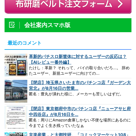
会社案内スマホ版
最近のコメント
革新的パチスロ新筐体に対するユーザーの反応は？
【AIレビュー番外編】
たけし：革新？ それって、パイの取り合いだろ...。 辞め
たユーザー、新規ユーザーに向けての...
【閉店】埼玉県さいたま市のパチンコ店『ガーデン大
宮北』が8月16日の営業...
匿名：豊丸が潰れた様に、メーカーも苦しいはずだ。
【閉店】東京都府中市のパチンコ店『ニューアサヒ府
中四谷店』が8月16日を...
匿名：周りにAmazon倉庫しかない不便な場所にあるのに
今までよく生き残っていたなぁ
京楽産業．と大都技研、「コミックマーケット108」