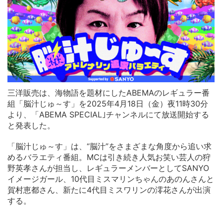
三洋販売は、海物語を題材にしたABEMAのレギュラー番
組「脳汁じゅ～す」を2025年4月18日（金）夜11時30分
より、「ABEMA SPECIAL｣チャンネルにて放送開始する
と発表した。
「脳汁じゅ～す」は、“脳汁”をさまざまな角度から追い求
めるバラエティ番組。MCは引き続き人気お笑い芸人の狩
野英孝さんが担当し、レギュラーメンバーとしてSANYO
イメージガール、10代目ミスマリンちゃんのあのんさんと
賀村恵都さん、新たに4代目ミスワリンの澪花さんが出演
する。