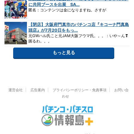
に共同ブースを出展 SA...
匿名：コンテンツは金になりますね。さすが
【閉店】大阪府門真市のパチンコ店『キコーナ門真島
頭店』が7月20日をもっ...
元GWハル氏こと元JAM大阪フウマ氏。。。：いや～ん❣
困るわ。。。
もっと見る
運営会社
広告案内
プライバシーポリシー・免責事項
お問い合
わせ