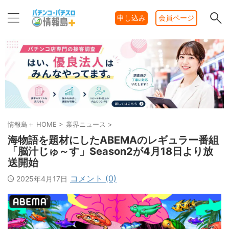
申し込み
会員ページ
情報島＋ HOME
>
業界ニュース
>
海物語を題材にしたABEMAのレギュラー番組
「脳汁じゅ～す」Season2が4月18日より放
送開始
コメント (0)
2025年4月17日