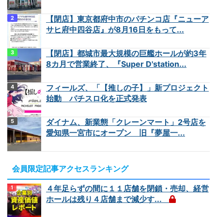
【閉店】東京都府中市のパチンコ店『ニューア
サヒ府中四谷店』が8月16日をもって...
【閉店】都城市最大規模の巨艦ホールが約3年
8カ月で営業終了、『Super D'station...
フィールズ、「【推しの子】」新プロジェクト
始動 パチスロ化を正式発表
ダイナム、新業態「クレーンマート」2号店を
愛知県一宮市にオープン 旧『夢屋一...
会員限定記事アクセスランキング
４年足らずの間に１１店舗を閉鎖・売却、経営
ホールは残り４店舗まで減少す...