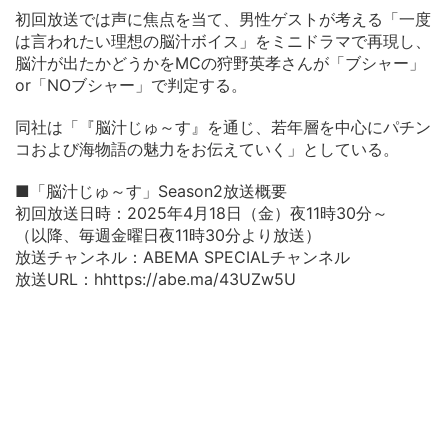
初回放送では声に焦点を当て、男性ゲストが考える「一度
は言われたい理想の脳汁ボイス」をミニドラマで再現し、
脳汁が出たかどうかをMCの狩野英孝さんが「ブシャー」
or「NOブシャー」で判定する。
同社は「『脳汁じゅ～す』を通じ、若年層を中心にパチン
コおよび海物語の魅力をお伝えていく」としている。
■「脳汁じゅ～す」Season2放送概要
初回放送日時：2025年4月18日（金）夜11時30分～
（以降、毎週金曜日夜11時30分より放送）
放送チャンネル：ABEMA SPECIALチャンネル
放送URL：hhttps://abe.ma/43UZw5U