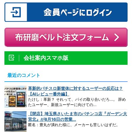
会社案内スマホ版
最近のコメント
革新的パチスロ新筐体に対するユーザーの反応は？
【AIレビュー番外編】
たけし：革新？ それって、パイの取り合いだろ...。 辞め
たユーザー、新規ユーザーに向けての...
【閉店】埼玉県さいたま市のパチンコ店『ガーデン大
宮北』が8月16日の営業...
匿名：豊丸が潰れた様に、メーカーも苦しいはずだ。