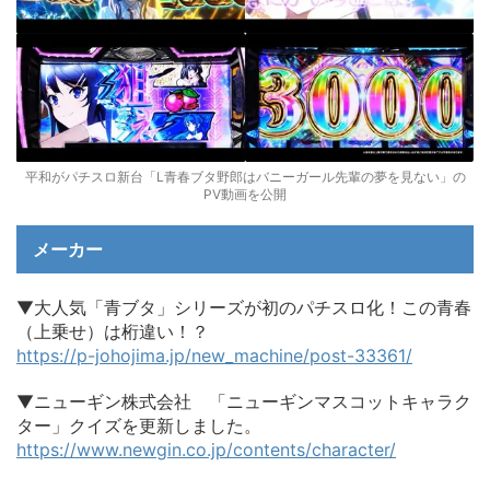
平和がパチスロ新台「L青春ブタ野郎はバニーガール先輩の夢を見ない」の
PV動画を公開
メーカー
▼大人気「青ブタ」シリーズが初のパチスロ化！この青春
（上乗せ）は桁違い！？
https://p-johojima.jp/new_machine/post-33361/
▼ニューギン株式会社 「ニューギンマスコットキャラク
ター」クイズを更新しました。
https://www.newgin.co.jp/contents/character/