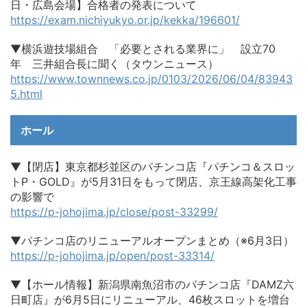
日・広島会場】合格者の発表について
https://exam.nichiyukyo.or.jp/kekka/196601/
▼横浜遊技場組合 「必要とされる業界に」 設立70
年 三井組合長に聞く（タウンニュース）
https://www.townnews.co.jp/0103/2026/06/04/83943
5.html
ホール
▼【閉店】東京都杉並区のパチンコ店『パチンコ＆スロッ
トP・GOLD』が5月31日をもって閉店、京王線高架化工事
の影響で
https://p-johojima.jp/close/post-33299/
▼パチンコ店のリニューアルオープンまとめ（※6月3日）
https://p-johojima.jp/open/post-33314/
▼【ホール情報】新潟県南魚沼市のパチンコ店『DAMZ六
日町店』が6月5日にリニューアル、46枚スロットを増台