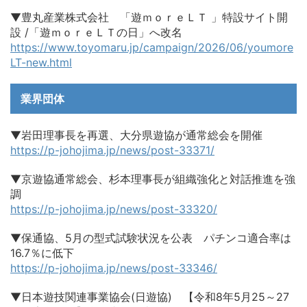
▼豊丸産業株式会社 「遊ｍｏｒｅＬＴ 」特設サイト開
設 /「遊ｍｏｒｅＬＴの日」へ改名
https://www.toyomaru.jp/campaign/2026/06/youmore
LT-new.html
業界団体
▼岩田理事長を再選、大分県遊協が通常総会を開催
https://p-johojima.jp/news/post-33371/
▼京遊協通常総会、杉本理事長が組織強化と対話推進を強
調
https://p-johojima.jp/news/post-33320/
▼保通協、5月の型式試験状況を公表 パチンコ適合率は
16.7％に低下
https://p-johojima.jp/news/post-33346/
▼日本遊技関連事業協会(日遊協) 【令和8年5月25～27