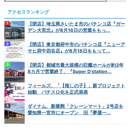
アクセスランキング
【閉店】埼玉県さいたま市のパチンコ店『ガー
デン大宮北』が8月16日の営業をもっ...
【閉店】東京都府中市のパチンコ店『ニューア
サヒ府中四谷店』が8月16日をもって...
【閉店】都城市最大規模の巨艦ホールが約3年
8カ月で営業終了、『Super D'station...
フィールズ、「【推しの子】」新プロジェクト
始動 パチスロ化を正式発表
ダイナム、新業態「クレーンマート」2号店を
愛知県一宮市にオープン 旧『夢屋一...