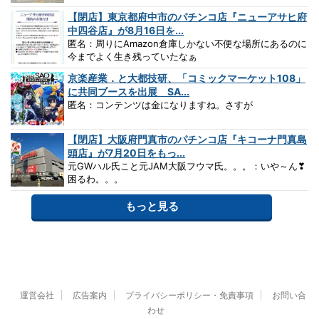
【閉店】東京都府中市のパチンコ店『ニューアサヒ府
中四谷店』が8月16日を...
匿名：周りにAmazon倉庫しかない不便な場所にあるのに
今までよく生き残っていたなぁ
京楽産業．と大都技研、「コミックマーケット108」
に共同ブースを出展 SA...
匿名：コンテンツは金になりますね。さすが
【閉店】大阪府門真市のパチンコ店『キコーナ門真島
頭店』が7月20日をもっ...
元GWハル氏こと元JAM大阪フウマ氏。。。：いや～ん❣
困るわ。。。
もっと見る
運営会社
広告案内
プライバシーポリシー・免責事項
お問い合
わせ