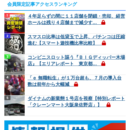
会員限定記事アクセスランキング
４年足らずの間に１１店舗を閉鎖・売却、経営
ホールは残り４店舗まで減少す...
スマスロ比率は低貸玉で上昇、パチンコは圧縮
進む【スマート遊技機比率比較】
コンビニスロット謳う『ＢＩＧディッパー木場
店』【エリアレポート 東京都...
「ｅ 無職転生」が１万台超も、７月の導入台
数は前年から大幅減
ダイナムの新業態１号店を視察【特別レポート
「クレーンマート大阪泉佐野店」】