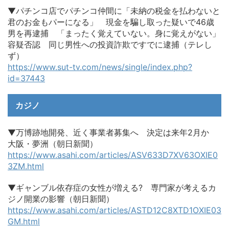
▼パチンコ店でパチンコ仲間に「未納の税金を払わないと
君のお金もパーになる」 現金を騙し取った疑いで46歳
男を再逮捕 「まったく覚えていない。身に覚えがない」
容疑否認 同じ男性への投資詐欺ですでに逮捕（テレし
ず）
https://www.sut-tv.com/news/single/index.php?
id=37443
カジノ
▼万博跡地開発、近く事業者募集へ 決定は来年2月か
大阪・夢洲（朝日新聞）
https://www.asahi.com/articles/ASV633D7XV63OXIE0
3ZM.html
▼ギャンブル依存症の女性が増える? 専門家が考えるカ
ジノ開業の影響（朝日新聞）
https://www.asahi.com/articles/ASTD12C8XTD1OXIE03
GM.html