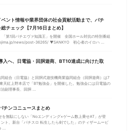
イベント情報や業界団体の社会貢献活動まで、パチ
総チェック【7月16日まとめ】
、「第1回パチエヴァ知識王」を開催 全国ホール対抗の特別番組
hojima.jp/news/post-36265/ ▼SANKYO 初心者のイロハ ...
導入へ、日電協・回胴遊商、BT10達成に向けた取
協同組合（日電協）と回胴式遊技機商業協同組合（回胴遊商）は7
東天紅上野本店で「BT勉強会」を開催した。勉強会には日電協の
副理事長、回胴 ...
日のパチンコニュースまとめ
せを無駄にしない「Noエンディング×ゲーム数上乗せAT」が登
メント、新台「パチスロ 転生したら剣でした」のティザームービ
...