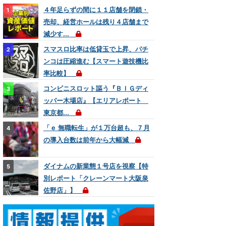
４年足らずの間に１１店舗を閉鎖・
売却、経営ホールは残り４店舗まで
減少す...
スマスロ比率は低貸玉で上昇、パチ
ンコは圧縮進む【スマート遊技機比
率比較】
コンビニスロット謳う『ＢＩＧディ
ッパー木場店』【エリアレポート
東京都...
「ｅ 無職転生」が１万台超も、７月
の導入台数は前年から大幅減
ダイナムの新業態１号店を視察【特
別レポート「クレーンマート大阪泉
佐野店」】