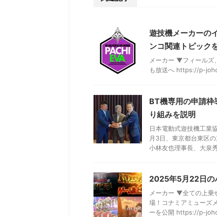
遊技機メーカーの
ンコ関連トピックを
メーカー ▼フィールズ
も放送へ https://p-jo
BT機専用の申請枠
り組みを説明
日本電動式遊技機工業
月3日、東京都台東区の
小林友也理事長、大泉秀治
2025年5月22
メーカー ▼全ての上乗
場！コナミアミューズ
ーを公開 https://p-joho 