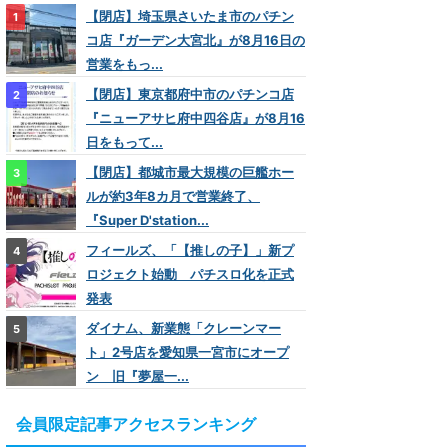
【閉店】埼玉県さいたま市のパチン
コ店『ガーデン大宮北』が8月16日の
営業をもっ...
【閉店】東京都府中市のパチンコ店
『ニューアサヒ府中四谷店』が8月16
日をもって...
【閉店】都城市最大規模の巨艦ホー
ルが約3年8カ月で営業終了、
『Super D'station...
フィールズ、「【推しの子】」新プ
ロジェクト始動 パチスロ化を正式
発表
ダイナム、新業態「クレーンマー
ト」2号店を愛知県一宮市にオープ
ン 旧『夢屋一...
会員限定記事アクセスランキング