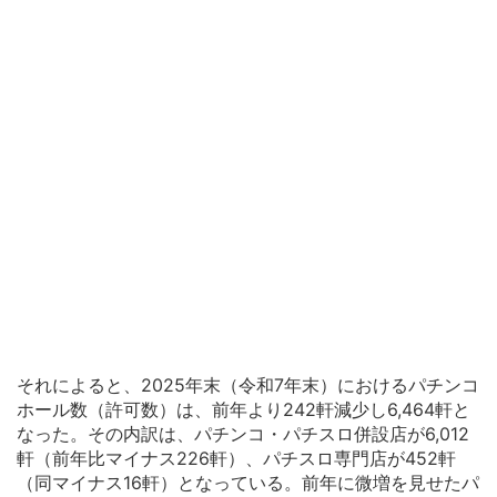
それによると、2025年末（令和7年末）におけるパチンコ
ホール数（許可数）は、前年より242軒減少し6,464軒と
なった。その内訳は、パチンコ・パチスロ併設店が6,012
軒（前年比マイナス226軒）、パチスロ専門店が452軒
（同マイナス16軒）となっている。前年に微増を見せたパ