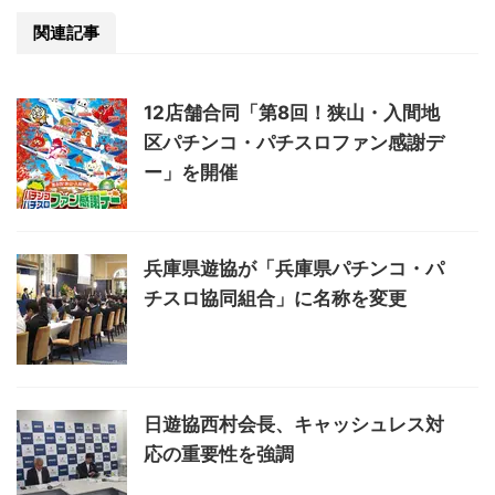
関連記事
12店舗合同「第8回！狭山・入間地
区パチンコ・パチスロファン感謝デ
ー」を開催
兵庫県遊協が「兵庫県パチンコ・パ
チスロ協同組合」に名称を変更
日遊協西村会長、キャッシュレス対
応の重要性を強調