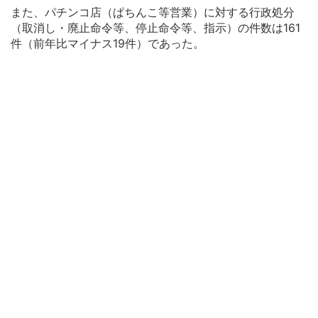
また、パチンコ店（ぱちんこ等営業）に対する行政処分
（取消し・廃止命令等、停止命令等、指示）の件数は161
件（前年比マイナス19件）であった。