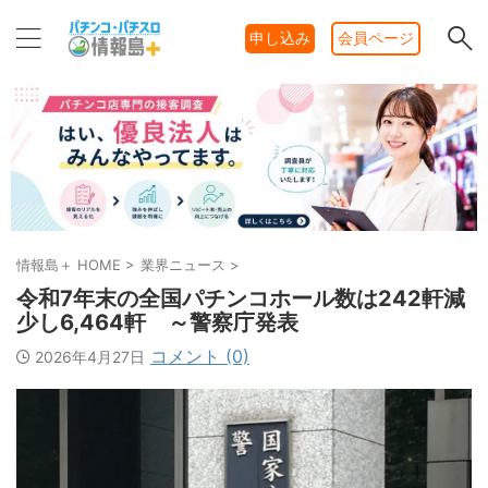
申し込み
会員ページ
情報島＋ HOME
>
業界ニュース
>
令和7年末の全国パチンコホール数は242軒減
少し6,464軒 ～警察庁発表
コメント (0)
2026年4月27日