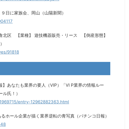
１９日に家族会、岡山（山陽新聞）
904117
小倉北区 【業種】 遊技機器販売・リース 【倒産形態】
）
ves/91818
】あなたも業界の要人（VIP）「VI P業界の情報ルー
ール氏！）
y-1969715/entry-12962882363.html
あるホール企業が描く業界逆転の青写真（パチンコ日報）
448