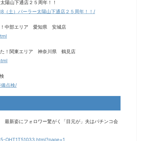
ー太陽山下通店２５周年！！
/04/15/4-18（土）パーラー太陽山下通店２５周年！！/
！中部エリア 愛知県 安城店
tml
た！関東エリア 神奈川県 鶴見店
html
検
環境整備点検/
 最新姿にフォロワー驚がく「目元が」夫はパチンコ会
0415-OHT1T51033.html?page=1