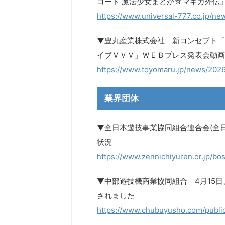
コード 魔法少女まどか☆マギカ外伝』 App 
https://www.universal-777.co.jp/
▼豊丸産業株式会社 新コンセプト「
イブＶＶＶ」ＷＥＢプレス発表会動画
https://www.toyomaru.jp/news/202
業界団体
▼全日本遊技事業協同組合連合会(全
状況
https://www.zennichiyuren.or.jp/bos
▼中部遊技機商業協同組合 4月15日
されました
https://www.chubuyusho.com/public_