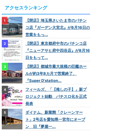
アクセスランキング
【閉店】埼玉県さいたま市のパチン
コ店『ガーデン大宮北』が8月16日の
営業をもっ...
【閉店】東京都府中市のパチンコ店
『ニューアサヒ府中四谷店』が8月16
日をもって...
【閉店】都城市最大規模の巨艦ホー
ルが約3年8カ月で営業終了、
『Super D'station...
フィールズ、「【推しの子】」新プ
ロジェクト始動 パチスロ化を正式
発表
ダイナム、新業態「クレーンマー
ト」2号店を愛知県一宮市にオープ
ン 旧『夢屋一...