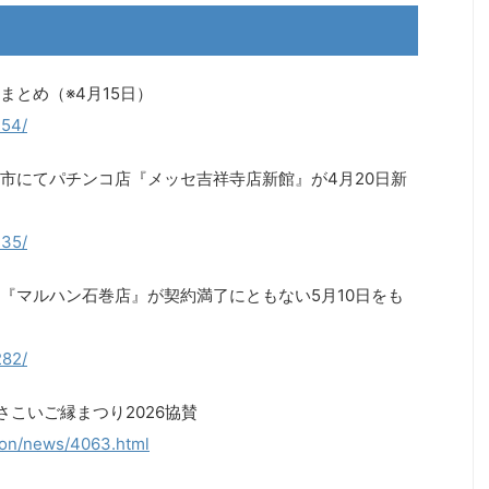
とめ（※4月15日）
354/
市にてパチンコ店『メッセ吉祥寺店新館』が4月20日新
335/
『マルハン石巻店』が契約満了にともない5月10日をも
282/
こいご縁まつり2026協賛
tion/news/4063.html