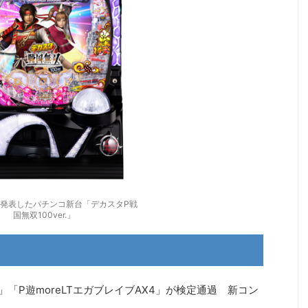
発表したパチンコ新台「デカスタP戦
国無双100ver.」
」「P遊moreLTエガブレイブAX4」が検定通過 新コン