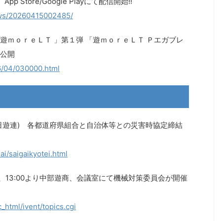
Store/Google Playにて配信開始!!
news/20260415002485/
遊ｍｏｒｅＬＴ 」第１弾 「遊ｍｏｒｅＬＴ Ｐエガブレ
公開
6/04/030000.html
日遊連) 各都道府県組合と自治体等との災害時協定締結
ai/saigaikyotei.html
、13:00より中部遊商、会議室にて機械対策委員会が開催
html/ivent/topics.cgi