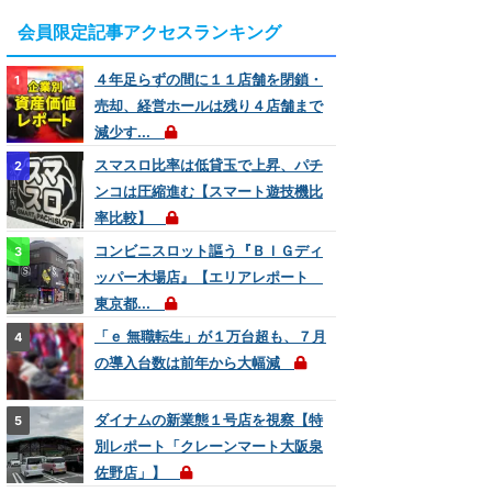
会員限定記事アクセスランキング
４年足らずの間に１１店舗を閉鎖・
売却、経営ホールは残り４店舗まで
減少す...
スマスロ比率は低貸玉で上昇、パチ
ンコは圧縮進む【スマート遊技機比
率比較】
コンビニスロット謳う『ＢＩＧディ
ッパー木場店』【エリアレポート
東京都...
「ｅ 無職転生」が１万台超も、７月
の導入台数は前年から大幅減
ダイナムの新業態１号店を視察【特
別レポート「クレーンマート大阪泉
佐野店」】