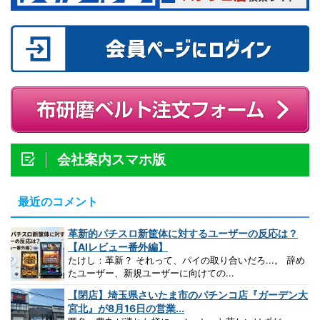
会社案内スマホ版
最近のコメント
革新的パチスロ新筐体に対するユーザーの反応は？
【AIレビュー番外編】
たけし：革新？ それって、パイの取り合いだろ...。 辞め
たユーザー、新規ユーザーに向けての...
【閉店】埼玉県さいたま市のパチンコ店『ガーデン大
宮北』が8月16日の営業...