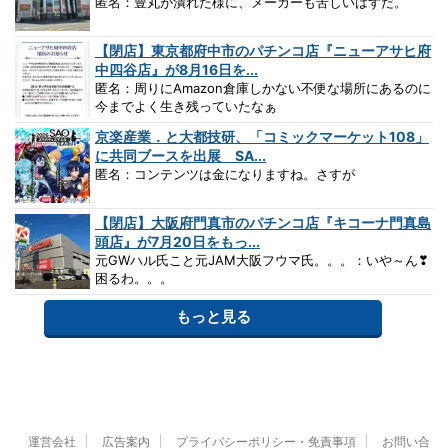
匿名：豊丸が潰れた様に、メーカーも苦しいはずだ。
【閉店】東京都府中市のパチンコ店『ニューアサヒ府
中四谷店』が8月16日を...
匿名：周りにAmazon倉庫しかない不便な場所にあるのに
今までよく生き残っていたなぁ
京楽産業．と大都技研、「コミックマーケット108」
に共同ブースを出展 SA...
匿名：コンテンツは金になりますね。さすが
【閉店】大阪府門真市のパチンコ店『キコーナ門真島
頭店』が7月20日をもっ...
元GWハル氏こと元JAM大阪フウマ氏。。。：いや～ん❣
困るわ。。。
もっと見る
運営会社
広告案内
プライバシーポリシー・免責事項
お問い合