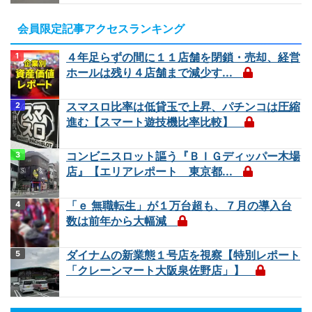
会員限定記事アクセスランキング
４年足らずの間に１１店舗を閉鎖・売却、経営
ホールは残り４店舗まで減少す...
スマスロ比率は低貸玉で上昇、パチンコは圧縮
進む【スマート遊技機比率比較】
コンビニスロット謳う『ＢＩＧディッパー木場
店』【エリアレポート 東京都...
「ｅ 無職転生」が１万台超も、７月の導入台
数は前年から大幅減
ダイナムの新業態１号店を視察【特別レポート
「クレーンマート大阪泉佐野店」】