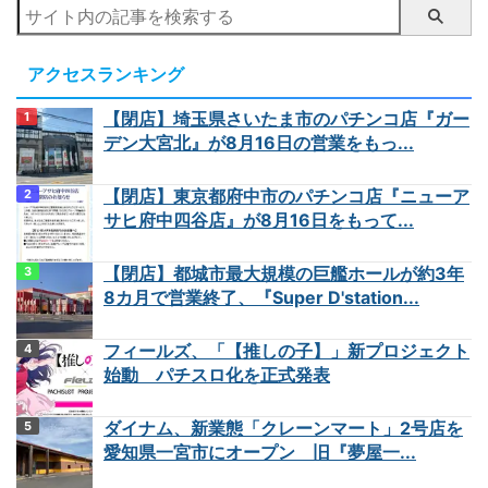
アクセスランキング
【閉店】埼玉県さいたま市のパチンコ店『ガー
デン大宮北』が8月16日の営業をもっ...
【閉店】東京都府中市のパチンコ店『ニューア
サヒ府中四谷店』が8月16日をもって...
【閉店】都城市最大規模の巨艦ホールが約3年
8カ月で営業終了、『Super D'station...
フィールズ、「【推しの子】」新プロジェクト
始動 パチスロ化を正式発表
ダイナム、新業態「クレーンマート」2号店を
愛知県一宮市にオープン 旧『夢屋一...