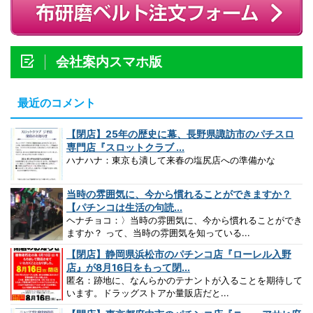
会社案内スマホ版
最近のコメント
【閉店】25年の歴史に幕、長野県諏訪市のパチスロ
専門店『スロットクラブ ...
ハナハナ：東京も潰して来春の塩尻店への準備かな
当時の雰囲気に、今から慣れることができますか？
【パチンコは生活の句読...
ヘナチョコ：〉当時の雰囲気に、今から慣れることができ
ますか？ って、当時の雰囲気を知っている...
【閉店】静岡県浜松市のパチンコ店『ローレル入野
店』が8月16日をもって閉...
匿名：跡地に、なんらかのテナントが入ることを期待して
います。ドラッグストアか量販店だと...