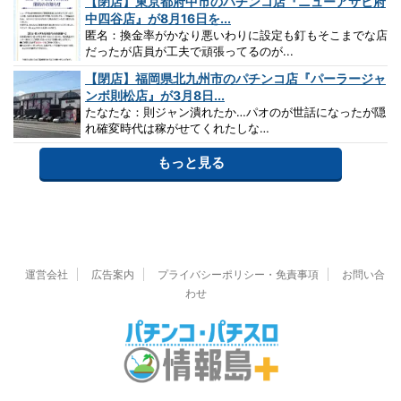
【閉店】東京都府中市のパチンコ店『ニューアサヒ府
中四谷店』が8月16日を...
匿名：換金率がかなり悪いわりに設定も釘もそこまでな店
だったが店員が工夫で頑張ってるのが...
【閉店】福岡県北九州市のパチンコ店『パーラージャ
ンボ則松店』が3月8日...
たなたな：則ジャン潰れたか…パオのが世話になったが隠
れ確変時代は稼がせてくれたしな…
もっと見る
運営会社
広告案内
プライバシーポリシー・免責事項
お問い合
わせ