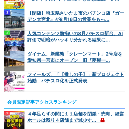
【閉店】埼玉県さいたま市のパチンコ店『ガー
デン大宮北』が8月16日の営業をもっ...
人気コンテンツ勢揃いの8月パチスロ新台、AI
評価で明暗がハッキリ分かれる結果に...
ダイナム、新業態「クレーンマート」2号店を
愛知県一宮市にオープン 旧『夢屋一...
フィールズ、「【推しの子】」新プロジェクト
始動 パチスロ化を正式発表
会員限定記事アクセスランキング
４年足らずの間に１１店舗を閉鎖・売却、経営
ホールは残り４店舗まで減少す...