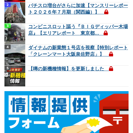
パチスロ増台がさらに加速【マンスリーレポー
ト２０２６年７月期（関西編）】
コンビニスロット謳う『ＢＩＧディッパー木場
店』【エリアレポート 東京都...
ダイナムの新業態１号店を視察【特別レポート
「クレーンマート大阪泉佐野店」】
【噂の新機種情報】を更新しました