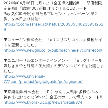
2026年04月06日（月）より全国導入開始!! 一部店舗限
定企画!! 「総額100万円!! オリジナルQUOカード
Pay(2,000円分)が当たるプレゼントキャンペーン 第2
弾」を本日より開催!!
https://x.com/sansei_rd/status/203985540233951252
9
▼ニューギン株式会社 「eリコリスリコイル」機種サイ
トを更新しました。
https://www.newgin.co.jp/pub/machine/elycorisrecoil/
▼ユニバーサルエンターテインメント 「eラグナドール
妖しき皇帝と終焉の夜叉姫」のデジタルガイドを公開しま
した。
https://www.universal-
777.com/product/digitalguide/pc/ragnador/
▼京楽産業.株式会社 〈P にゃんこ大戦争 多様性のネコ
神さまにおまかせ88ver.〉全国のホールで導入スタート!!
https://www.kyoraku.co.jp/news/detail/874