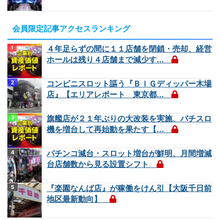
会員限定記事アクセスランキング
４年足らずの間に１１店舗を閉鎖・売却、経営
ホールは残り４店舗まで減少す...
コンビニスロット謳う『ＢＩＧディッパー木場
店』【エリアレポート 東京都...
旗艦店が２１年ぶりの大改装を実施、パチスロ
機を増台して再始動を果たす【...
パチンコ減台・スロット増台が鮮明、月間増減
台店舗数から見る設置シフト
『楽園なんば店』が稼働をけん引【大阪千日前
地区最新動向】