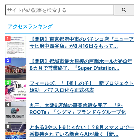
アクセスランキング
【閉店】東京都府中市のパチンコ店『ニューア
サヒ府中四谷店』が8月16日をもって...
【閉店】都城市最大規模の巨艦ホールが約3年
8カ月で営業終了、『Super D'station...
フィールズ、「【推しの子】」新プロジェクト
始動 パチスロ化を正式発表
丸三、大阪6店舗の事業承継を完了 「P-
ROOTs」「シグマ」ブランドをグループ化
とある2やスト6じゃない！？8月スマスロで一
番期待されている新台をAIが暴く【新...