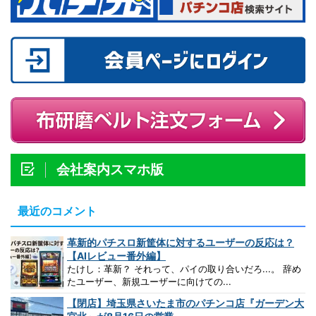
会社案内スマホ版
最近のコメント
革新的パチスロ新筐体に対するユーザーの反応は？
【AIレビュー番外編】
たけし：革新？ それって、パイの取り合いだろ...。 辞め
たユーザー、新規ユーザーに向けての...
【閉店】埼玉県さいたま市のパチンコ店『ガーデン大