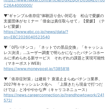
C26A4000000/
▼“ギャンブル依存症”体験語り合い対応を 松山で愛媛の
支援団体がセミナー「借金は責任取らせて」【愛媛】（テ
レビ愛媛）
https://www.ebc.co.jp/news/data/?
sn=EBC2026040523540
▼「0円パチンコ」「ネットでの景品交換」「キャッシュ
レス決済」…ユーザー調査で明らかになったパチンコホー
ルに求められる新サービス それぞれの課題と実現可能性
（マネーポストWEB）
https://www.moneypost.jp/1385818
▼「依存症対策」は建前？ 衰退止まらぬパチンコ業界、
2027年キャッシュレス化へ 「上限きたら現金で打つだ
けでは」と冷ややかな声（キャリコネニュース）
https://news.careerconnection.jp/trendhowtowork/241
572/