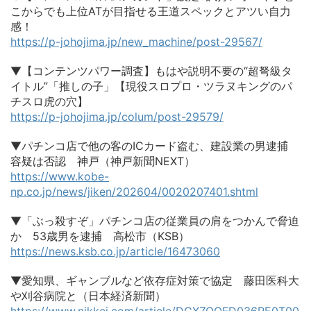
こからでも上位ATが目指せる王道スペックとアツい自力
感！
https://p-johojima.jp/new_machine/post-29567/
▼【コンテンツパワー調査】もはや説明不要の“超弩級タ
イトル”「推しの子」【現役スロプロ・ツラヌキングのパ
チスロ虎の穴】
https://p-johojima.jp/colum/post-29579/
▼パチンコ店で他の客のICカード盗む、建設業の男逮捕
容疑は否認 神戸（神戸新聞NEXT）
https://www.kobe-
np.co.jp/news/jiken/202604/0020207401.shtml
▼「ぶっ殺すぞ」パチンコ店の従業員の肩をつかんで脅迫
か 53歳男を逮捕 高松市（KSB）
https://news.ksb.co.jp/article/16473060
▼愛知県、ギャンブルなど依存症対策で協定 藤田医科大
や刈谷病院と（日本経済新聞）
https://www.nikkei.com/article/DGXZQOFD036RE0T00