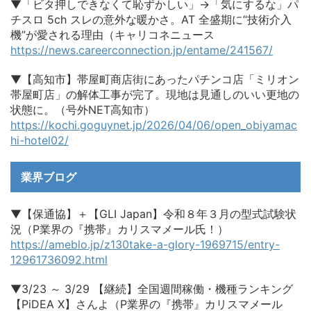
▼「ビタ押しできなくて恥ずかしい」→「気にするな」パ
チスロ 5ch スレの意外な暖かさ。AT 全盛期に“技術介入
機”が愛される理由（キャリコネニュース
https://news.careerconnection.jp/entame/241567/
▼【高知市】帯屋町商店街にあったパチンコ店「ミリオン
帯屋町店」の解体工事が完了。現地は見通しのいい更地の
状態に。（号外NET高知市）
https://kochi.goguynet.jp/2026/04/06/open_obiyamac
hi-hotel02/
業界ブログ
▼【保通協】＋【GLI Japan】令和８年３月の型式試験状
況（P業界の『携帯』カリスマメール氏！）
https://ameblo.jp/z130take-a-glory-1969715/entry-
12961736092.html
▼3/23 ～ 3/29 【継続】全国週間稼働・機種ランキング
【PiDEA X】さんよ（P業界の『携帯』カリスマメール