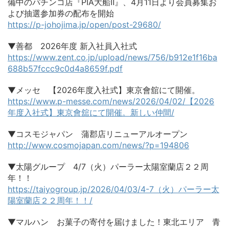
備中のパチンコ店『PIA大船Ⅱ』、4月11日より会員募集お
よび抽選参加券の配布を開始
https://p-johojima.jp/open/post-29680/
▼善都 2026年度 新入社員入社式
https://www.zent.co.jp/upload/news/756/b912e1f16ba
688b57fccc9c0d4a8659f.pdf
▼メッセ 【2026年度入社式】東京會舘にて開催。
https://www.p-messe.com/news/2026/04/02/【2026
年度入社式】東京會舘にて開催。新しい仲間/
▼コスモジャパン 蒲郡店リニューアルオープン
http://www.cosmojapan.com/news/?p=194806
▼太陽グループ 4/7（火）パーラー太陽室蘭店２２周
年！！
https://taiyogroup.jp/2026/04/03/4-7（火）パーラー太
陽室蘭店２２周年！！/
▼マルハン お菓子の寄付を届けました！東北エリア 青