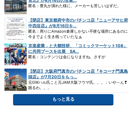
宮北』が8月16日の営業...
匿名：豊丸が潰れた様に、メーカーも苦しいはずだ。
【閉店】東京都府中市のパチンコ店『ニューアサヒ府
中四谷店』が8月16日を...
匿名：周りにAmazon倉庫しかない不便な場所にあるのに
今までよく生き残っていたなぁ
京楽産業．と大都技研、「コミックマーケット108」
に共同ブースを出展 SA...
匿名：コンテンツは金になりますね。さすが
【閉店】大阪府門真市のパチンコ店『キコーナ門真島
頭店』が7月20日をもっ...
元GWハル氏こと元JAM大阪フウマ氏。。。：いや～ん❣
困るわ。。。
もっと見る