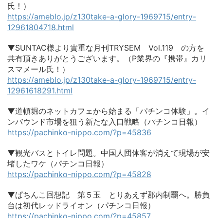
氏！）
https://ameblo.jp/z130take-a-glory-1969715/entry-
12961804718.html
▼SUNTAC様より貴重な月刊TRYSEM Vol.119 の方を
共有頂きありがとうございます。（P業界の『携帯』カリ
スマメール氏！）
https://ameblo.jp/z130take-a-glory-1969715/entry-
12961618291.html
▼道頓堀のネットカフェから始まる「パチンコ体験」。イ
ンバウンド市場を狙う新たな入口戦略（パチンコ日報）
https://pachinko-nippo.com/?p=45836
▼観光バスとトイレ問題。中国人団体客が消えて現場が安
堵したワケ（パチンコ日報）
https://pachinko-nippo.com/?p=45828
▼ぱちんこ回想記 第５玉 とりあえず郡内制覇へ。勝負
台は初代レッドライオン（パチンコ日報）
https://pachinko-nippo.com/?p=45857