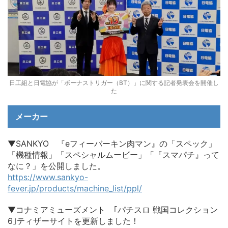
日工組と日電協が「ボーナストリガー（BT）」に関する記者発表会を開催し
た
メーカー
▼SANKYO 『eフィーバーキン肉マン』の「スペック」
「機種情報」「スペシャルムービー」「『スマパチ』って
なに？」を公開しました。
https://www.sankyo-
fever.jp/products/machine_list/ppl/
▼コナミアミューズメント ｢パチスロ 戦国コレクション
6｣ティザーサイトを更新しました！