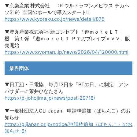
▼京楽産業.株式会社 〈P ウルトラマンメビウス デカヘ
ソ319〉全国のホールで導入スタート!!
https://www.kyoraku.co.jp/news/detail/875
▼豊丸産業株式会社 新コンセプト「遊ｍｏｒｅＬＴ 」
機 第１弾 「遊ｍｏｒｅＬＴ ＰエガブレイブＶＶＶ」販
売開始
https://www.toyomaru.jp/news/2026/04/120000.html
業界団体
▼日工組・日電協、毎月13日を「BTの日」に制定 アン
バサダーに茉井ひなたさん
https://p-johojima.jp/news/post-29718/
▼一般社団法人GLI Japan 申請枠追加（ぱちんこ）のお
知らせ
https://glijapan.or.jp/notice/申請枠追加（ぱちんこ）のお
知らせ-6/