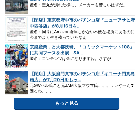
匿名：豊丸が潰れた様に、メーカーも苦しいはずだ。
【閉店】東京都府中市のパチンコ店『ニューアサヒ府
中四谷店』が8月16日を...
匿名：周りにAmazon倉庫しかない不便な場所にあるのに
今までよく生き残っていたなぁ
京楽産業．と大都技研、「コミックマーケット108」
に共同ブースを出展 SA...
匿名：コンテンツは金になりますね。さすが
【閉店】大阪府門真市のパチンコ店『キコーナ門真島
頭店』が7月20日をもっ...
元GWハル氏こと元JAM大阪フウマ氏。。。：いや～ん❣
困るわ。。。
もっと見る