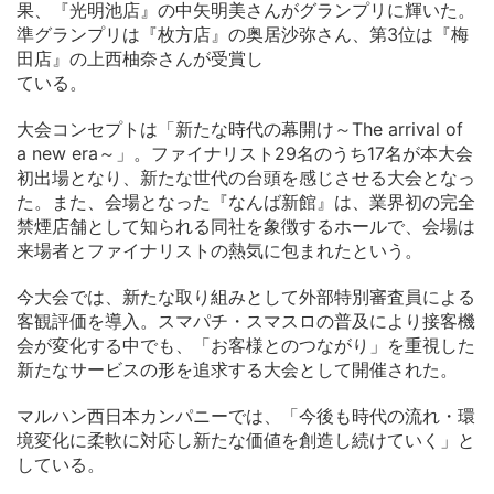
果、『光明池店』の中矢明美さんがグランプリに輝いた。
準グランプリは『枚方店』の奥居沙弥さん、第3位は『梅
田店』の上西柚奈さんが受賞し
ている。
大会コンセプトは「新たな時代の幕開け～The arrival of
a new era～」。ファイナリスト29名のうち17名が本大会
初出場となり、新たな世代の台頭を感じさせる大会となっ
た。また、会場となった『なんば新館』は、業界初の完全
禁煙店舗として知られる同社を象徴するホールで、会場は
来場者とファイナリストの熱気に包まれたという。
今大会では、新たな取り組みとして外部特別審査員による
客観評価を導入。スマパチ・スマスロの普及により接客機
会が変化する中でも、「お客様とのつながり」を重視した
新たなサービスの形を追求する大会として開催された。
マルハン西日本カンパニーでは、「今後も時代の流れ・環
境変化に柔軟に対応し新たな価値を創造し続けていく」と
している。