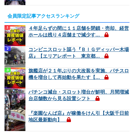
会員限定記事アクセスランキング
４年足らずの間に１１店舗を閉鎖・売却、経営
ホールは残り４店舗まで減少す...
コンビニスロット謳う『ＢＩＧディッパー木場
店』【エリアレポート 東京都...
旗艦店が２１年ぶりの大改装を実施、パチスロ
機を増台して再始動を果たす【...
パチンコ減台・スロット増台が鮮明、月間増減
台店舗数から見る設置シフト
『楽園なんば店』が稼働をけん引【大阪千日前
地区最新動向】