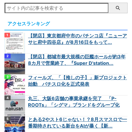
アクセスランキング
【閉店】東京都府中市のパチンコ店『ニューア
サヒ府中四谷店』が8月16日をもって...
【閉店】都城市最大規模の巨艦ホールが約3年
8カ月で営業終了、『Super D'station...
フィールズ、「【推しの子】」新プロジェクト
始動 パチスロ化を正式発表
丸三、大阪6店舗の事業承継を完了 「P-
ROOTs」「シグマ」ブランドをグループ化
とある2やスト6じゃない！？8月スマスロで一
番期待されている新台をAIが暴く【新...