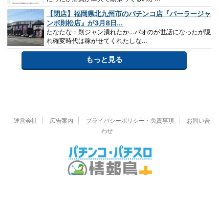
【閉店】福岡県北九州市のパチンコ店『パーラージャ
ンボ則松店』が3月8日...
たなたな：則ジャン潰れたか…パオのが世話になったが隠
れ確変時代は稼がせてくれたしな…
もっと見る
運営会社
広告案内
プライバシーポリシー・免責事項
お問い合
わせ
© 2026 パチンコ・パチスロ情報島＋