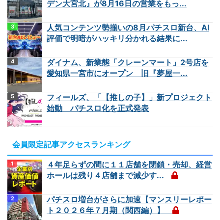
デン大宮北』が8月16日の営業をもっ...
人気コンテンツ勢揃いの8月パチスロ新台、AI
評価で明暗がハッキリ分かれる結果に...
ダイナム、新業態「クレーンマート」2号店を
愛知県一宮市にオープン 旧『夢屋一...
フィールズ、「【推しの子】」新プロジェクト
始動 パチスロ化を正式発表
会員限定記事アクセスランキング
４年足らずの間に１１店舗を閉鎖・売却、経営
ホールは残り４店舗まで減少す...
パチスロ増台がさらに加速【マンスリーレポー
ト２０２６年７月期（関西編）】