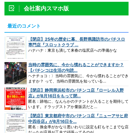
会社案内スマホ版
最近のコメント
【閉店】25年の歴史に幕、長野県諏訪市のパチスロ
専門店『スロットクラブ ...
ハナハナ：東京も潰して来春の塩尻店への準備かな
当時の雰囲気に、今から慣れることができますか？
【パチンコは生活の句読...
ヘナチョコ：〉当時の雰囲気に、今から慣れることができ
ますか？ って、当時の雰囲気を知っている...
【閉店】静岡県浜松市のパチンコ店『ローレル入野
店』が8月16日をもって閉...
匿名：跡地に、なんらかのテナントが入ることを期待して
います。ドラッグストアか量販店だと...
【閉店】東京都府中市のパチンコ店『ニューアサヒ府
中四谷店』が8月16日を...
匿名：換金率がかなり悪いわりに設定も釘もそこまでな店
だったが店員が工夫で頑張ってるのが...