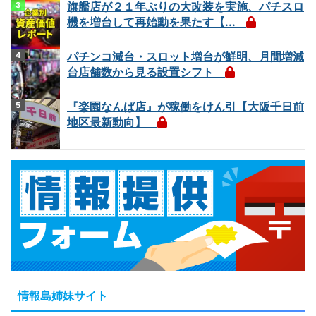
旗艦店が２１年ぶりの大改装を実施、パチスロ
機を増台して再始動を果たす【...
パチンコ減台・スロット増台が鮮明、月間増減
台店舗数から見る設置シフト
『楽園なんば店』が稼働をけん引【大阪千日前
地区最新動向】
情報島姉妹サイト