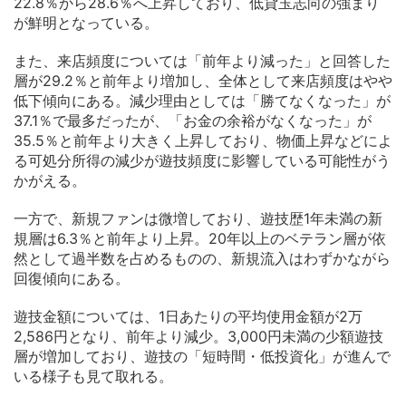
22.8％から28.6％へ上昇しており、低貸玉志向の強まり
が鮮明となっている。
また、来店頻度については「前年より減った」と回答した
層が29.2％と前年より増加し、全体として来店頻度はやや
低下傾向にある。減少理由としては「勝てなくなった」が
37.1％で最多だったが、「お金の余裕がなくなった」が
35.5％と前年より大きく上昇しており、物価上昇などによ
る可処分所得の減少が遊技頻度に影響している可能性がう
かがえる。
一方で、新規ファンは微増しており、遊技歴1年未満の新
規層は6.3％と前年より上昇。20年以上のベテラン層が依
然として過半数を占めるものの、新規流入はわずかながら
回復傾向にある。
遊技金額については、1日あたりの平均使用金額が2万
2,586円となり、前年より減少。3,000円未満の少額遊技
層が増加しており、遊技の「短時間・低投資化」が進んで
いる様子も見て取れる。