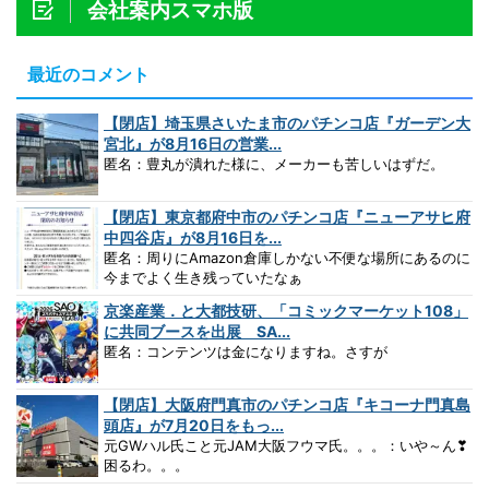
会社案内スマホ版
最近のコメント
【閉店】埼玉県さいたま市のパチンコ店『ガーデン大
宮北』が8月16日の営業...
匿名：豊丸が潰れた様に、メーカーも苦しいはずだ。
【閉店】東京都府中市のパチンコ店『ニューアサヒ府
中四谷店』が8月16日を...
匿名：周りにAmazon倉庫しかない不便な場所にあるのに
今までよく生き残っていたなぁ
京楽産業．と大都技研、「コミックマーケット108」
に共同ブースを出展 SA...
匿名：コンテンツは金になりますね。さすが
【閉店】大阪府門真市のパチンコ店『キコーナ門真島
頭店』が7月20日をもっ...
元GWハル氏こと元JAM大阪フウマ氏。。。：いや～ん❣
困るわ。。。