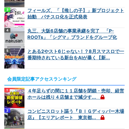
フィールズ、「【推しの子】」新プロジェクト
始動 パチスロ化を正式発表
丸三、大阪6店舗の事業承継を完了 「P-
ROOTs」「シグマ」ブランドをグループ化
とある2やスト6じゃない！？8月スマスロで一
番期待されている新台をAIが暴く【新...
会員限定記事アクセスランキング
４年足らずの間に１１店舗を閉鎖・売却、経営
ホールは残り４店舗まで減少す...
コンビニスロット謳う『ＢＩＧディッパー木場
店』【エリアレポート 東京都...