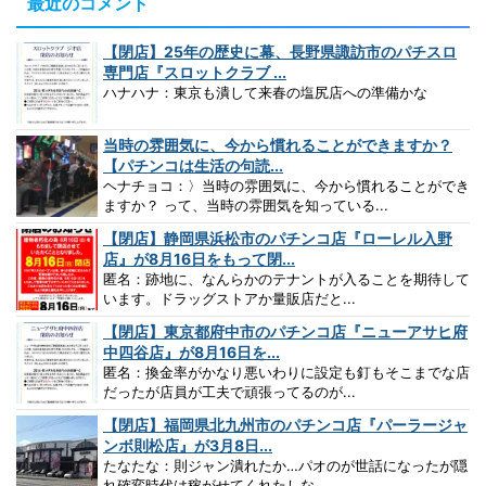
最近のコメント
【閉店】25年の歴史に幕、長野県諏訪市のパチスロ
専門店『スロットクラブ ...
ハナハナ：東京も潰して来春の塩尻店への準備かな
当時の雰囲気に、今から慣れることができますか？
【パチンコは生活の句読...
ヘナチョコ：〉当時の雰囲気に、今から慣れることができ
ますか？ って、当時の雰囲気を知っている...
【閉店】静岡県浜松市のパチンコ店『ローレル入野
店』が8月16日をもって閉...
匿名：跡地に、なんらかのテナントが入ることを期待して
います。ドラッグストアか量販店だと...
【閉店】東京都府中市のパチンコ店『ニューアサヒ府
中四谷店』が8月16日を...
匿名：換金率がかなり悪いわりに設定も釘もそこまでな店
だったが店員が工夫で頑張ってるのが...
【閉店】福岡県北九州市のパチンコ店『パーラージャ
ンボ則松店』が3月8日...
たなたな：則ジャン潰れたか…パオのが世話になったが隠
れ確変時代は稼がせてくれたしな…