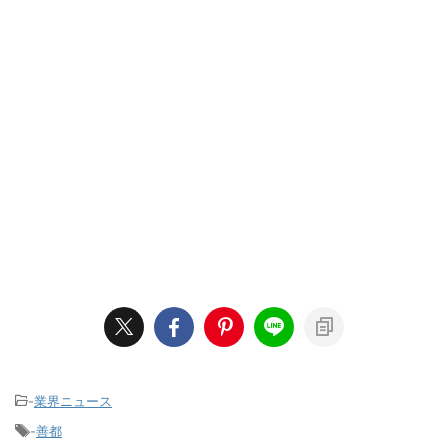
-
業界ニュース
-
善都