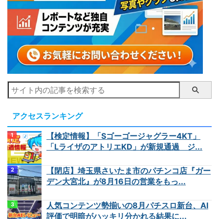
アクセスランキング
【検定情報】「Sゴーゴージャグラー4KT」
「LライザのアトリエKD」が新規通過 ジ...
【閉店】埼玉県さいたま市のパチンコ店『ガー
デン大宮北』が8月16日の営業をもっ...
人気コンテンツ勢揃いの8月パチスロ新台、AI
評価で明暗がハッキリ分かれる結果に...