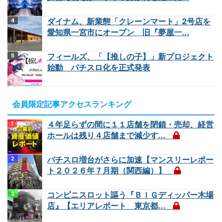
ダイナム、新業態「クレーンマート」2号店を
愛知県一宮市にオープン 旧『夢屋一...
フィールズ、「【推しの子】」新プロジェクト
始動 パチスロ化を正式発表
会員限定記事アクセスランキング
４年足らずの間に１１店舗を閉鎖・売却、経営
ホールは残り４店舗まで減少す...
パチスロ増台がさらに加速【マンスリーレポー
ト２０２６年７月期（関西編）】
コンビニスロット謳う『ＢＩＧディッパー木場
店』【エリアレポート 東京都...