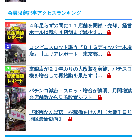
会員限定記事アクセスランキング
４年足らずの間に１１店舗を閉鎖・売却、経営
ホールは残り４店舗まで減少す...
コンビニスロット謳う『ＢＩＧディッパー木場
店』【エリアレポート 東京都...
旗艦店が２１年ぶりの大改装を実施、パチスロ
機を増台して再始動を果たす【...
パチンコ減台・スロット増台が鮮明、月間増減
台店舗数から見る設置シフト
『楽園なんば店』が稼働をけん引【大阪千日前
地区最新動向】