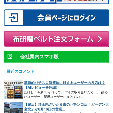
会社案内スマホ版
最近のコメント
革新的パチスロ新筐体に対するユーザーの反応は？
【AIレビュー番外編】
たけし：革新？ それって、パイの取り合いだろ...。 辞め
たユーザー、新規ユーザーに向けての...
【閉店】埼玉県さいたま市のパチンコ店『ガーデン大
宮北』が8月16日の営業...