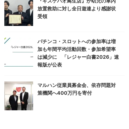
『キスケパオ鳥生店』が幼児の車内
放置救助に対し全日遊連より感謝状
受領
パチンコ・スロットへの参加率は増
加も年間平均活動回数・参加希望率
は減少に 「レジャー白書2026」速
報版が公表
マルハン従業員募金会、依存問題対
策機関へ400万円を寄付