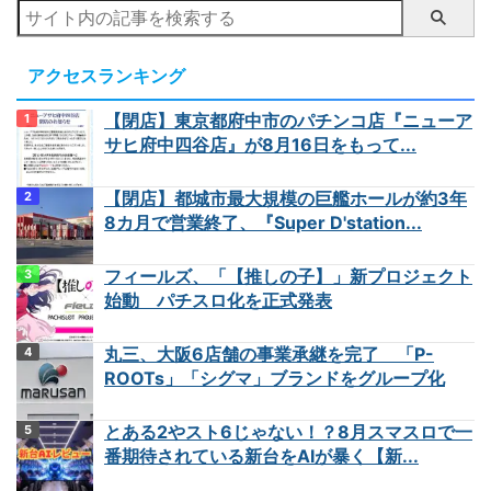
アクセスランキング
【閉店】東京都府中市のパチンコ店『ニューア
サヒ府中四谷店』が8月16日をもって...
【閉店】都城市最大規模の巨艦ホールが約3年
8カ月で営業終了、『Super D'station...
フィールズ、「【推しの子】」新プロジェクト
始動 パチスロ化を正式発表
丸三、大阪6店舗の事業承継を完了 「P-
ROOTs」「シグマ」ブランドをグループ化
とある2やスト6じゃない！？8月スマスロで一
番期待されている新台をAIが暴く【新...