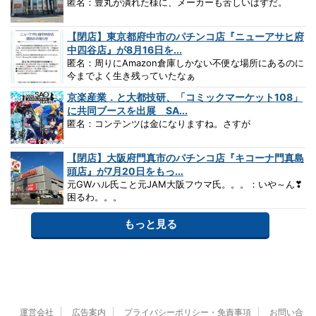
匿名：豊丸が潰れた様に、メーカーも苦しいはずだ。
【閉店】東京都府中市のパチンコ店『ニューアサヒ府
中四谷店』が8月16日を...
匿名：周りにAmazon倉庫しかない不便な場所にあるのに
今までよく生き残っていたなぁ
京楽産業．と大都技研、「コミックマーケット108」
に共同ブースを出展 SA...
匿名：コンテンツは金になりますね。さすが
【閉店】大阪府門真市のパチンコ店『キコーナ門真島
頭店』が7月20日をもっ...
元GWハル氏こと元JAM大阪フウマ氏。。。：いや～ん❣
困るわ。。。
もっと見る
運営会社
広告案内
プライバシーポリシー・免責事項
お問い合