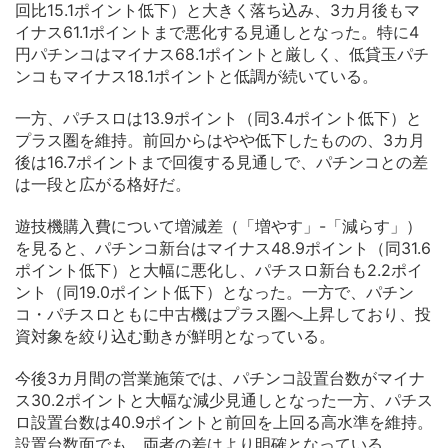
回比15.1ポイント低下）と大きく落ち込み、3カ月後もマ
イナス61.1ポイントまで悪化する見通しとなった。特に4
円パチンコはマイナス68.1ポイントと厳しく、低貸玉パチ
ンコもマイナス18.1ポイントと低調が続いている。
一方、パチスロは13.9ポイント（同3.4ポイント低下）と
プラス圏を維持。前回からはやや低下したものの、3カ月
後は16.7ポイントまで回復する見通しで、パチンコとの差
は一段と広がる格好だ。
遊技機購入費について増減差（「増やす」-「減らす」）
を見ると、パチンコ新台はマイナス48.9ポイント（同31.6
ポイント低下）と大幅に悪化し、パチスロ新台も2.2ポイ
ント（同19.0ポイント低下）となった。一方で、パチン
コ・パチスロともに中古機はプラス圏へ上昇しており、投
資対象を絞り込む動きが鮮明となっている。
今後3カ月間の営業施策では、パチンコ設置台数がマイナ
ス30.2ポイントと大幅な減少見通しとなった一方、パチス
ロ設置台数は40.9ポイントと前回を上回る高水準を維持。
設置台数面でも、両者の差はより明確となっている。