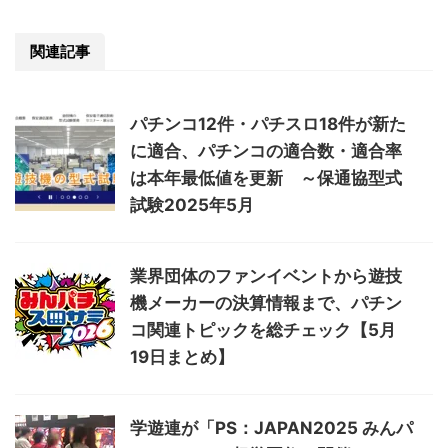
関連記事
パチンコ12件・パチスロ18件が新た
に適合、パチンコの適合数・適合率
は本年最低値を更新 ～保通協型式
試験2025年5月
業界団体のファンイベントから遊技
機メーカーの決算情報まで、パチン
コ関連トピックを総チェック【5月
19日まとめ】
学遊連が「PS：JAPAN2025 みんパ