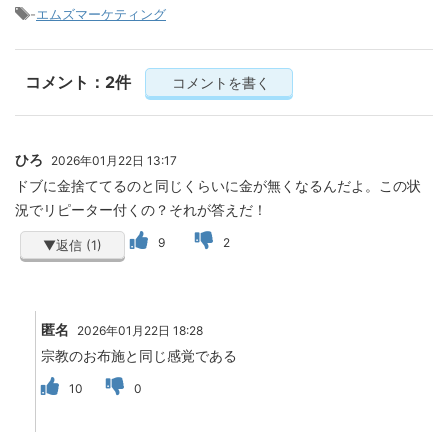
-
エムズマーケティング
コメント：2件
コメントを書く
ひろ
2026年01月22日 13:17
ドブに金捨ててるのと同じくらいに金が無くなるんだよ。この状
況でリピーター付くの？それが答えだ！
9
2
▼返信 (1)
匿名
2026年01月22日 18:28
宗教のお布施と同じ感覚である
10
0