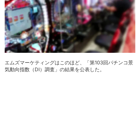
エムズマーケティングはこのほど、「第103回パチンコ景
気動向指数（DI）調査」の結果を公表した。