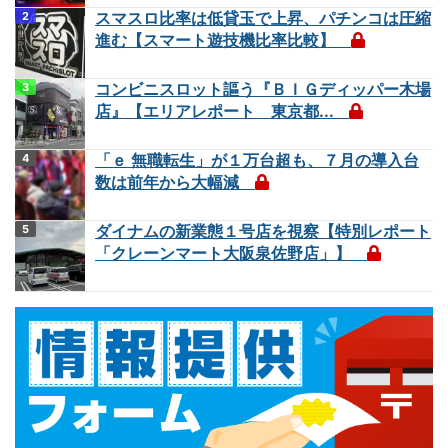
スマスロ比率は低貸玉で上昇、パチンコは圧縮
進む【スマート遊技機比率比較】
コンビニスロット謳う『ＢＩＧディッパー木場
店』【エリアレポート 東京都...
「ｅ 無職転生」が１万台超も、７月の導入台
数は前年から大幅減
ダイナムの新業態１号店を視察【特別レポート
「クレーンマート大阪泉佐野店」】