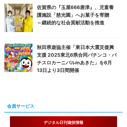
佐賀県の『玉屋666唐津』、児童養
護施設「慈光園」へお菓子を寄贈
～継続的な社会貢献活動を推進
秋田県遊協主催「東日本大震災復興
支援 2025東北6県合同パチンコ・パ
チスロカーニバルinあきた」を6月
13日より3日間開催
会員サービス
デジタル日刊遊技情報