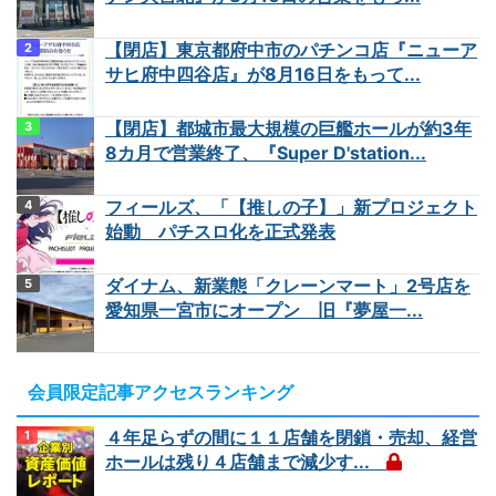
【閉店】東京都府中市のパチンコ店『ニューア
サヒ府中四谷店』が8月16日をもって...
【閉店】都城市最大規模の巨艦ホールが約3年
8カ月で営業終了、『Super D'station...
フィールズ、「【推しの子】」新プロジェクト
始動 パチスロ化を正式発表
ダイナム、新業態「クレーンマート」2号店を
愛知県一宮市にオープン 旧『夢屋一...
会員限定記事アクセスランキング
４年足らずの間に１１店舗を閉鎖・売却、経営
ホールは残り４店舗まで減少す...