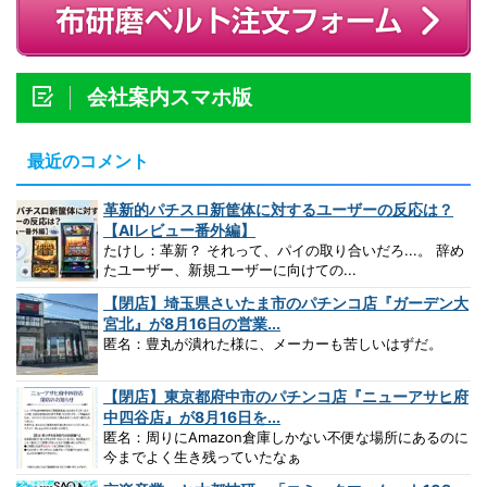
会社案内スマホ版
最近のコメント
革新的パチスロ新筐体に対するユーザーの反応は？
【AIレビュー番外編】
たけし：革新？ それって、パイの取り合いだろ...。 辞め
たユーザー、新規ユーザーに向けての...
【閉店】埼玉県さいたま市のパチンコ店『ガーデン大
宮北』が8月16日の営業...
匿名：豊丸が潰れた様に、メーカーも苦しいはずだ。
【閉店】東京都府中市のパチンコ店『ニューアサヒ府
中四谷店』が8月16日を...
匿名：周りにAmazon倉庫しかない不便な場所にあるのに
今までよく生き残っていたなぁ