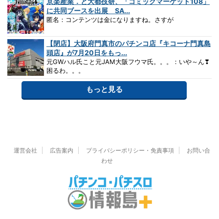
京楽産業．と大都技研、「コミックマーケット108」
に共同ブースを出展 SA...
匿名：コンテンツは金になりますね。さすが
【閉店】大阪府門真市のパチンコ店『キコーナ門真島
頭店』が7月20日をもっ...
元GWハル氏こと元JAM大阪フウマ氏。。。：いや～ん❣
困るわ。。。
もっと見る
運営会社
広告案内
プライバシーポリシー・免責事項
お問い合
わせ