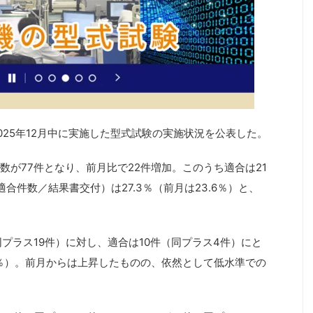
025年12月中に実施した型式試験の実施状況を公表した。
が77件となり、前月比で22件増加。このうち適合は21
合件数／結果書交付）は27.3％（前月は23.6％）と、
プラス19件）に対し、適合は10件（同プラス4件）にと
.2％）。前月からは上昇したものの、依然として低水準での