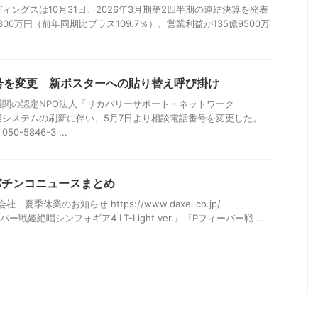
ィングスは10月31日、2026年3月期第2四半期の連結決算を発表
300万円（前年同期比プラス109.7％）、営業利益が135億9500万
号を変更 新ポスターへの貼り替え呼び掛け
関の認定NPO法人「リカバリーサポート・ネットワーク
談システムの刷新に伴い、5月7日より相談電話番号を変更した。
-5846-3 ...
のパチンコニュースまとめ
 夏季休業のお知らせ https://www.daxel.co.jp/
ー戦姫絶唱シンフォギア4 LT-Light ver.』『Pフィーバー戦 ...