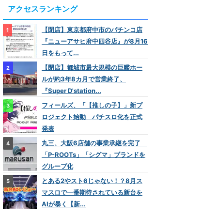
アクセスランキング
【閉店】東京都府中市のパチンコ店
『ニューアサヒ府中四谷店』が8月16
日をもって...
【閉店】都城市最大規模の巨艦ホー
ルが約3年8カ月で営業終了、
『Super D'station...
フィールズ、「【推しの子】」新プ
ロジェクト始動 パチスロ化を正式
発表
丸三、大阪6店舗の事業承継を完了
「P-ROOTs」「シグマ」ブランドを
グループ化
とある2やスト6じゃない！？8月ス
マスロで一番期待されている新台を
AIが暴く【新...