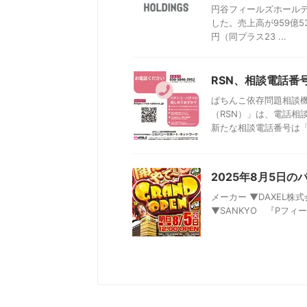
円谷フィールズホールデ
した。売上高が959億5
円（同プラス23 ...
RSN、相談電話番
ぱちんこ依存問題相談機
（RSN）」は、電話相
新たな相談電話番号は「050
2025年8月5日
メーカー ▼DAXEL株式会社
▼SANKYO 『Pフィーバ