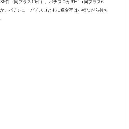
85件（同プラス10件）、パチスロが91件（同プラス6
か、パチンコ・パチスロともに適合率は小幅ながら持ち
。