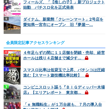
フィールズ、「【推しの子】」新プロジェクト
始動 パチスロ化を正式発表
ダイナム、新業態「クレーンマート」2号店を
愛知県一宮市にオープン 旧『夢屋一...
会員限定記事アクセスランキング
４年足らずの間に１１店舗を閉鎖・売却、経営
ホールは残り４店舗まで減少す...
スマスロ比率は低貸玉で上昇、パチンコは圧縮
進む【スマート遊技機比率比較】
コンビニスロット謳う『ＢＩＧディッパー木場
店』【エリアレポート 東京都...
「ｅ 無職転生」が１万台超も、７月の導入台