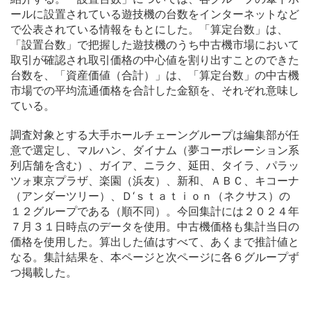
ールに設置されている遊技機の台数をインターネットなど
で公表されている情報をもとにした。「算定台数」は、
「設置台数」で把握した遊技機のうち中古機市場において
取引が確認され取引価格の中心値を割り出すことのできた
台数を、「資産価値（合計）」は、「算定台数」の中古機
市場での平均流通価格を合計した金額を、それぞれ意味し
ている。
調査対象とする大手ホールチェーングループは編集部が任
意で選定し、マルハン、ダイナム（夢コーポレーション系
列店舗を含む）、ガイア、ニラク、延田、タイラ、パラッ
ツォ東京プラザ、楽園（浜友）、新和、ＡＢＣ、キコーナ
（アンダーツリー）、Ｄ‘ｓｔａｔｉｏｎ（ネクサス）の
１２グループである（順不同）。今回集計には２０２４年
７月３１日時点のデータを使用。中古機価格も集計当日の
価格を使用した。算出した値はすべて、あくまで推計値と
なる。集計結果を、本ページと次ページに各６グループず
つ掲載した。