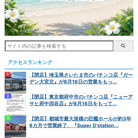
アクセスランキング
【閉店】埼玉県さいたま市のパチンコ店『ガー
デン大宮北』が8月16日の営業をもっ...
【閉店】東京都府中市のパチンコ店『ニューア
サヒ府中四谷店』が8月16日をもって...
【閉店】都城市最大規模の巨艦ホールが約3年
8カ月で営業終了、『Super D'station...