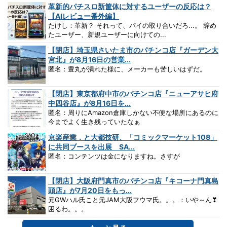
革新的パチスロ新筐体に対するユーザーの反応は？
【AIレビュー番外編】
たけし：革新？ それって、パイの取り合いだろ...。 辞め
たユーザー、新規ユーザーに向けての...
【閉店】埼玉県さいたま市のパチンコ店『ガーデン大
宮北』が8月16日の営業...
匿名：豊丸が潰れた様に、メーカーも苦しいはずだ。
【閉店】東京都府中市のパチンコ店『ニューアサヒ府
中四谷店』が8月16日を...
匿名：周りにAmazon倉庫しかない不便な場所にあるのに
今までよく生き残っていたなぁ
京楽産業．と大都技研、「コミックマーケット108」
に共同ブースを出展 SA...
匿名：コンテンツは金になりますね。さすが
【閉店】大阪府門真市のパチンコ店『キコーナ門真島
頭店』が7月20日をもっ...
元GWハル氏こと元JAM大阪フウマ氏。。。：いや～ん❣
困るわ。。。