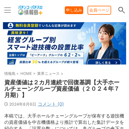
申し込み
会員ページ
情報島＋ HOME
>
業界ニュース
>
資産価値は２カ月連続で回復基調【大手ホー
ルチェーングループ資産価値（２０２４年７
月期）】
コメント (0)
2024年8月6日
本稿では、大手ホールチェーングループが保有する遊技機
の資産価値を中古機価格より推計で算出した集計データを
紹介する。「設置台数」については、各グループの傘下ホ