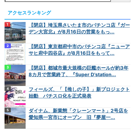
アクセスランキング
【閉店】埼玉県さいたま市のパチンコ店『ガー
デン大宮北』が8月16日の営業をもっ...
【閉店】東京都府中市のパチンコ店『ニューア
サヒ府中四谷店』が8月16日をもって...
【閉店】都城市最大規模の巨艦ホールが約3年
8カ月で営業終了、『Super D'station...
フィールズ、「【推しの子】」新プロジェクト
始動 パチスロ化を正式発表
ダイナム、新業態「クレーンマート」2号店を
愛知県一宮市にオープン 旧『夢屋一...