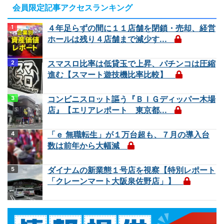
会員限定記事アクセスランキング
４年足らずの間に１１店舗を閉鎖・売却、経営
ホールは残り４店舗まで減少す...
スマスロ比率は低貸玉で上昇、パチンコは圧縮
進む【スマート遊技機比率比較】
コンビニスロット謳う『ＢＩＧディッパー木場
店』【エリアレポート 東京都...
「ｅ 無職転生」が１万台超も、７月の導入台
数は前年から大幅減
ダイナムの新業態１号店を視察【特別レポート
「クレーンマート大阪泉佐野店」】