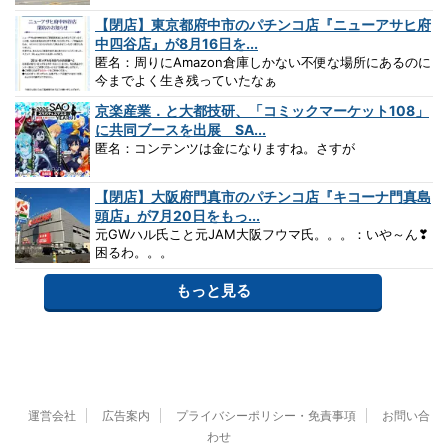
【閉店】東京都府中市のパチンコ店『ニューアサヒ府
中四谷店』が8月16日を...
匿名：周りにAmazon倉庫しかない不便な場所にあるのに
今までよく生き残っていたなぁ
京楽産業．と大都技研、「コミックマーケット108」
に共同ブースを出展 SA...
匿名：コンテンツは金になりますね。さすが
【閉店】大阪府門真市のパチンコ店『キコーナ門真島
頭店』が7月20日をもっ...
元GWハル氏こと元JAM大阪フウマ氏。。。：いや～ん❣
困るわ。。。
もっと見る
運営会社
広告案内
プライバシーポリシー・免責事項
お問い合
わせ