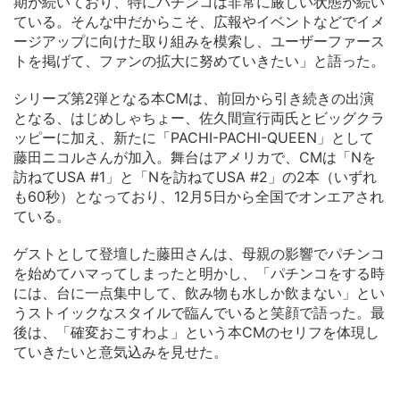
期が続いており、特にパチンコは非常に厳しい状態が続い
ている。そんな中だからこそ、広報やイベントなどでイメ
ージアップに向けた取り組みを模索し、ユーザーファース
トを掲げて、ファンの拡大に努めていきたい」と語った。
シリーズ第2弾となる本CMは、前回から引き続きの出演
となる、はじめしゃちょー、佐久間宣行両氏とビッグクラ
ッピーに加え、新たに「PACHI-PACHI-QUEEN」として
藤田ニコルさんが加入。舞台はアメリカで、CMは「Nを
訪ねてUSA #1」と「Nを訪ねてUSA #2」の2本（いずれ
も60秒）となっており、12月5日から全国でオンエアされ
ている。
ゲストとして登壇した藤田さんは、母親の影響でパチンコ
を始めてハマってしまったと明かし、「パチンコをする時
には、台に一点集中して、飲み物も水しか飲まない」とい
うストイックなスタイルで臨んでいると笑顔で語った。最
後は、「確変おこすわよ」という本CMのセリフを体現し
ていきたいと意気込みを見せた。