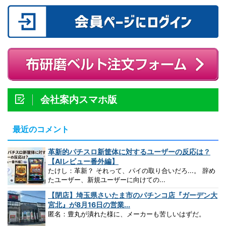
会社案内スマホ版
最近のコメント
革新的パチスロ新筐体に対するユーザーの反応は？
【AIレビュー番外編】
たけし：革新？ それって、パイの取り合いだろ...。 辞め
たユーザー、新規ユーザーに向けての...
【閉店】埼玉県さいたま市のパチンコ店『ガーデン大
宮北』が8月16日の営業...
匿名：豊丸が潰れた様に、メーカーも苦しいはずだ。