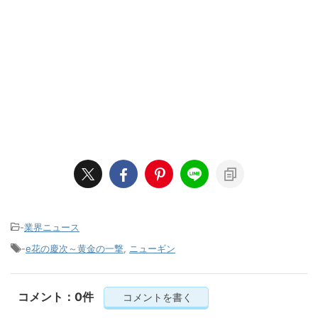
-
業界ニュース
-
e花の慶次～黄金の一撃
,
ニューギン
コメント：0件
コメントを書く