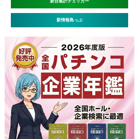
新台集計チェッカー
新情報島っぷ