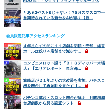
ROOTs」「シグマ」ブランドをグループ化
とある2やスト6じゃない！？8月スマスロで一
番期待されている新台をAIが暴く【新...
会員限定記事アクセスランキング
４年足らずの間に１１店舗を閉鎖・売却、経営
ホールは残り４店舗まで減少す...
コンビニスロット謳う『ＢＩＧディッパー木場
店』【エリアレポート 東京都...
旗艦店が２１年ぶりの大改装を実施、パチスロ
機を増台して再始動を果たす【...
パチンコ減台・スロット増台が鮮明、月間増減
台店舗数から見る設置シフト