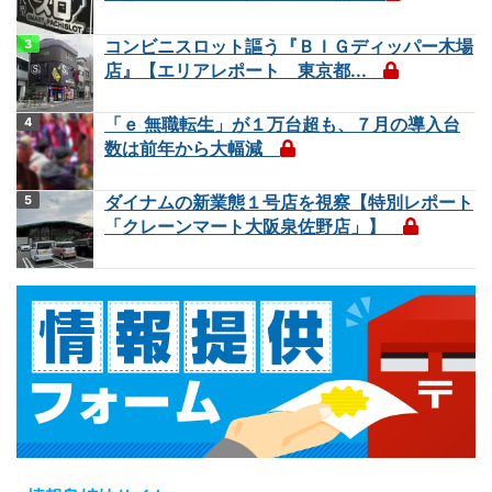
コンビニスロット謳う『ＢＩＧディッパー木場
店』【エリアレポート 東京都...
「ｅ 無職転生」が１万台超も、７月の導入台
数は前年から大幅減
ダイナムの新業態１号店を視察【特別レポート
「クレーンマート大阪泉佐野店」】