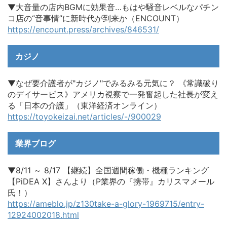
▼大音量の店内BGMに効果音…もはや騒音レベルなパチン
コ店の“音事情”に新時代が到来か（ENCOUNT）
https://encount.press/archives/846531/
カジノ
▼なぜ要介護者が"カジノ"でみるみる元気に？ 《常識破り
のデイサービス》アメリカ視察で一発奮起した社長が変え
る「日本の介護」（東洋経済オンライン）
https://toyokeizai.net/articles/-/900029
業界ブログ
▼8/11 ～ 8/17 【継続】全国週間稼働・機種ランキング
【PiDEA X】さんより（P業界の『携帯』カリスマメール
氏！）
https://ameblo.jp/z130take-a-glory-1969715/entry-
12924002018.html