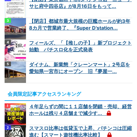
サヒ府中四谷店』が8月16日をもって...
【閉店】都城市最大規模の巨艦ホールが約3年
8カ月で営業終了、『Super D'station...
フィールズ、「【推しの子】」新プロジェクト
始動 パチスロ化を正式発表
ダイナム、新業態「クレーンマート」2号店を
愛知県一宮市にオープン 旧『夢屋一...
会員限定記事アクセスランキング
４年足らずの間に１１店舗を閉鎖・売却、経営
ホールは残り４店舗まで減少す...
スマスロ比率は低貸玉で上昇、パチンコは圧縮
進む【スマート遊技機比率比較】