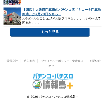
【閉店】大阪府門真市のパチンコ店『キコーナ門真島
頭店』が7月20日をもっ...
元GWハル氏こと元JAM大阪フウマ氏。。。：いや～ん❣
困るわ。。。
もっと見る
運営会社
広告案内
プライバシーポリシー・免責事項
お問い合
わせ
© 2026 パチンコ・パチスロ情報島＋