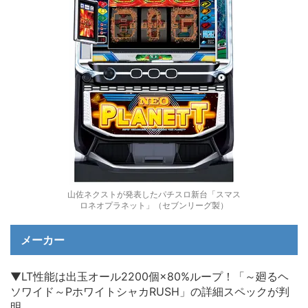
山佐ネクストが発表したパチスロ新台「スマス
ロネオプラネット」（セブンリーグ製）
メーカー
▼LT性能は出玉オール2200個×80%ループ！「～廻るヘ
ソワイド～PホワイトシャカRUSH」の詳細スペックが判
明