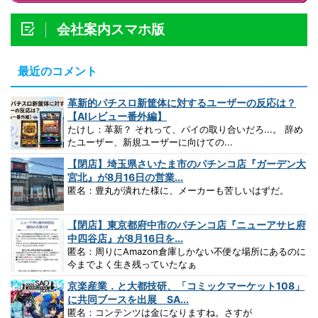
会社案内スマホ版
最近のコメント
革新的パチスロ新筐体に対するユーザーの反応は？
【AIレビュー番外編】
たけし：革新？ それって、パイの取り合いだろ...。 辞め
たユーザー、新規ユーザーに向けての...
【閉店】埼玉県さいたま市のパチンコ店『ガーデン大
宮北』が8月16日の営業...
匿名：豊丸が潰れた様に、メーカーも苦しいはずだ。
【閉店】東京都府中市のパチンコ店『ニューアサヒ府
中四谷店』が8月16日を...
匿名：周りにAmazon倉庫しかない不便な場所にあるのに
今までよく生き残っていたなぁ
京楽産業．と大都技研、「コミックマーケット108」
に共同ブースを出展 SA...
匿名：コンテンツは金になりますね。さすが