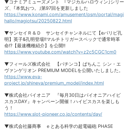
▼コナミアミューズメント ｢マジカルハロウィン｣シリー
ズ、｢本気おつ。｣第97回を更新しました
https://www.konami.com/amusement/psm/portal/magi
hallo/magiotsu/20250822.html
▼サンセイＲ＆Ｄ サンセイチャンネルにて【eパリピ孔
明】英子&孔明登場!!マルチトリガースペックで通常時革
命!?【最速機種紹介】を公開!!
https://www.youtube.com/watch?v=z2c5CGC1cm0
▼フィールズ株式会社 【パチンコ】ぱちんこ シン・エ
ヴァンゲリオン PREMIUM MODELを公開いたしました。
https://www.eva-
project.jp/shineva/premium_model/index.html
▼株式会社パイオニア 『毎月30日はパイオニアハイビ
スカスDAY』キャンペーン開催！ハイビスカスを楽しも
う！
https://www.slot-pioneer.co.jp/contents/day/
▼株式会社藤商事 ｅとある科学の超電磁砲 PHASE