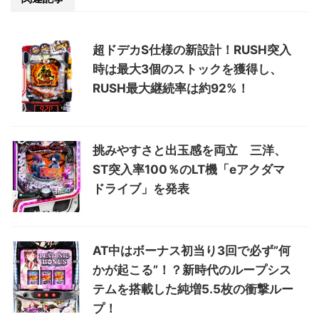
超ドデカS仕様の新設計！RUSH突入
時は最大3個のストックを獲得し、
RUSH最大継続率は約92%！
挑みやすさと出玉感を両立 三洋、
ST突入率100％のLT機「eアクダマ
ドライブ」を発表
AT中はボーナス初当り3回で必ず”何
かが起こる”！？新時代のループシス
テムを搭載した純増5.5枚の衝撃ルー
プ！