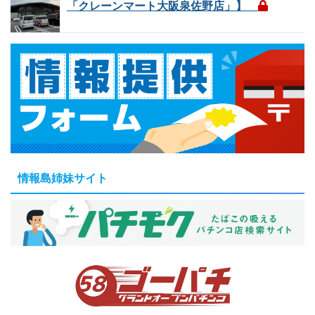
「クレーンマート大阪泉佐野店」】
情報島姉妹サイト