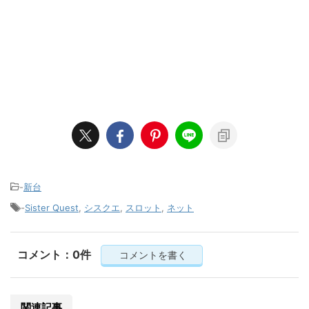
-
新台
-
Sister Quest
,
シスクエ
,
スロット
,
ネット
コメント：0件
コメントを書く
関連記事