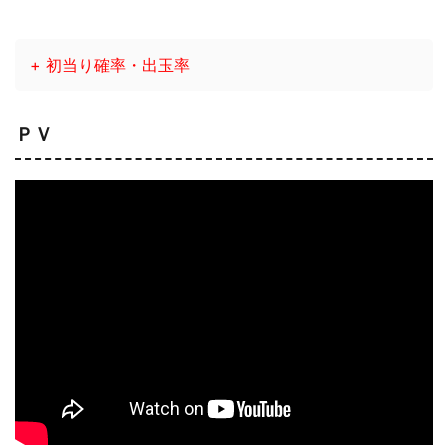
+ 初当り確率・出玉率
ＰＶ