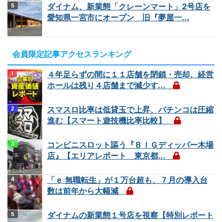
ダイナム、新業態「クレーンマート」2号店を
愛知県一宮市にオープン 旧『夢屋一...
会員限定記事アクセスランキング
４年足らずの間に１１店舗を閉鎖・売却、経営
ホールは残り４店舗まで減少す...
スマスロ比率は低貸玉で上昇、パチンコは圧縮
進む【スマート遊技機比率比較】
コンビニスロット謳う『ＢＩＧディッパー木場
店』【エリアレポート 東京都...
「ｅ 無職転生」が１万台超も、７月の導入台
数は前年から大幅減
ダイナムの新業態１号店を視察【特別レポート