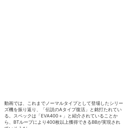
動画では、これまでノーマルタイプとして登場したシリー
ズ機を振り返り、「伝説のAタイプ復活」と銘打たれてい
る。スペックは「EVA400＋」と紹介されていることか
ら、BTループにより400枚以上獲得できるBBが実現され