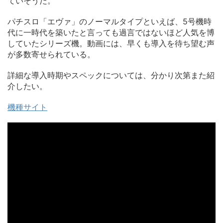
ていそうだ。
パチスロ「エヴァ」のノーマルタイプといえば、5号機時
代に一時代を築いたと言っても過言ではないほど人気を博
していたシリーズ機。動画には、早くも導入を待ち望む声
が多数寄せられている。
詳細な導入時期やスペックについては、分かり次第また紹
介したい。
機種サイト