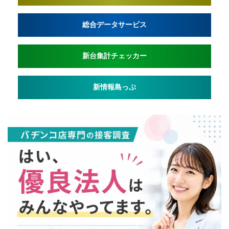
総合データサービス
新台集計チェッカー
新情報島っぷ