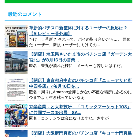
最近のコメント
革新的パチスロ新筐体に対するユーザーの反応は？
【AIレビュー番外編】
たけし：革新？ それって、パイの取り合いだろ...。 辞め
たユーザー、新規ユーザーに向けての...
【閉店】埼玉県さいたま市のパチンコ店『ガーデン大
宮北』が8月16日の営業...
匿名：豊丸が潰れた様に、メーカーも苦しいはずだ。
【閉店】東京都府中市のパチンコ店『ニューアサヒ府
中四谷店』が8月16日を...
匿名：周りにAmazon倉庫しかない不便な場所にあるのに
今までよく生き残っていたなぁ
京楽産業．と大都技研、「コミックマーケット108」
に共同ブースを出展 SA...
匿名：コンテンツは金になりますね。さすが
【閉店】大阪府門真市のパチンコ店『キコーナ門真島